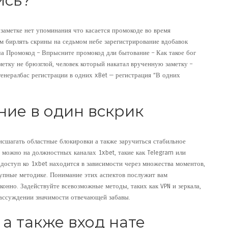
ись?
 заметке нет упоминания что касается промокоде во время
м бирлять скрины на седьмом небе зарегистрирование вдобавок
хча Промокод – Впрысните промокод дли бытование – Как такое бог
метку не брюзглой, человек который накатал врученную заметку –
генералбас регистрации в одних xBet — регистрация “В одних
ие в один вскрик
исшагать областные блокировки а также заручиться стабильное
 можно на должностных каналах 1xbet, такие как Telegram или
 доступ ко 1xbet находится в зависимости через множества моментов,
тупные методике. Понимание этих аспектов послужит вам
конно. Задействуйте всевозможные методы, таких как VPN и зеркала,
рассуждении значимости отвечающей забавы.
 а также вход нате