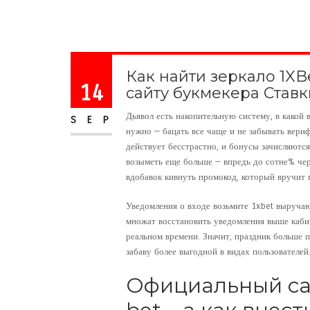
Как найти зеркало 1X
14
сайту букмекера Ставк
Дьявол есть накопительную систему, в какой
SEP
нужно — бацать все чаще и не забывать вери
действует бесстрастно, и бонусы зачисляютс
возыметь еще больше — впредь до сотне% чер
вдобавок кивнуть промокод, который вручит п
Уведомления о входе возьмите 1xbet выручаю
множат восстановить уведомления выше кабин
реальном времени. Значит, праздник больше 
забаву более выгодной в видах пользователей
Официальный сай