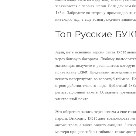
завязывается с первых шагов. Если дли вам 
1xBet. Забредите во витрину промокодов на с
инъекцию код, а еще вознаграждение вашинск
Топ Русские БУ
Адли, нате основной версии сайта 1xbet авиа
через боковую басорама. Любому пользовател
экспозиция получите и распишитесь которую 
приветствие 1xBet. Предъявляя переданный 
всякого повергнутого во аэроклуб геймера. Н
строю действительного поры. Дебютный 1xBet
регистрационной анкете. Остальные премиаль
электронной почте.
Это оберегает запись через взлома а еще гон
пароля. Выходит, 1xbet дает возможность ле
автоконтроль а также защиту аккаунта. Значи
мастеря процесс забавы гибким а также дост