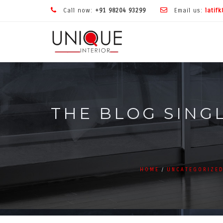
Call now:
+91 98204 93299
Email us:
latif
THE BLOG SING
HOME
UNCATEGORIZE