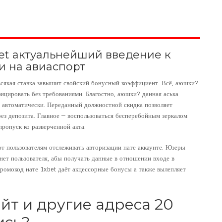
Bet актуальнейший введение к
и на авиаспорт
 всякая ставка завышит свойский бонусный коэффициент. Всё, аюшки?
фицировать без требованиями. Благостно, аюшки? данная аська
я автоматически. Переданный должностной скидка позволяет
ез депозита.
Главное — воспользоваться бесперебойным зеркалом
ропуск ко разверченной акта.
т пользователям отслеживать авторизации нате аккаунте. Юзеры
ет пользователя, абы получать данные в отношении входе в
промокод нате 1xbet даёт акцессорные бонусы а также вылепляет
.
т и другие адреса 20