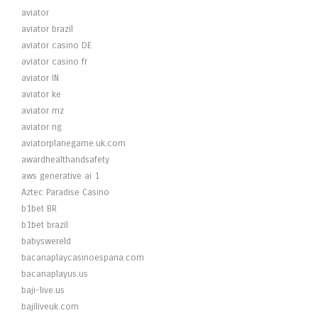
aviator
aviator brazil
aviator casino DE
aviator casino fr
aviator IN
aviator ke
aviator mz
aviator ng
aviatorplanegame.uk.com
awardhealthandsafety
aws generative ai 1
Aztec Paradise Casino
b1bet BR
b1bet brazil
babyswereld
bacanaplaycasinoespana.com
bacanaplayus.us
baji-live.us
bajiliveuk.com