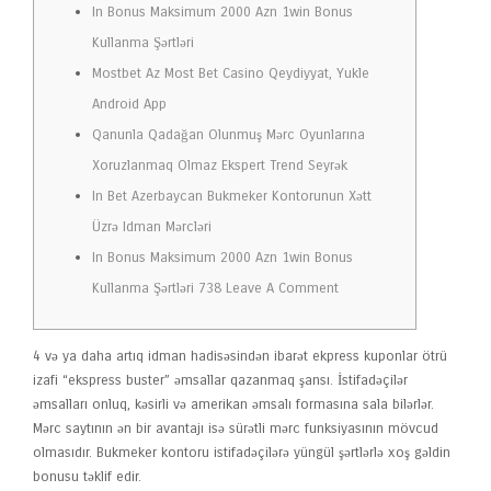
In Bonus Maksimum 2000 Azn 1win Bonus
Kullanma Şərtləri
Mostbet Az Most Bet Casino Qeydiyyat, Yukle
Android App
Qanunla Qadağan Olunmuş Mərc Oyunlarına
Xoruzlanmaq Olmaz Ekspert Trend Seyrək
In Bet Azerbaycan Bukmeker Kontorunun Xətt
Üzrə Idman Mərcləri
In Bonus Maksimum 2000 Azn 1win Bonus
Kullanma Şərtləri 738 Leave A Comment
4 və ya daha artıq idman hadisəsindən ibarət ekpress kuponlar ötrü
izafi “ekspress buster” əmsallar qazanmaq şansı. İstifadəçilər
əmsalları onluq, kəsirli və amerikan əmsalı formasına sala bilərlər.
Mərc saytının ən bir avantajı isə sürətli mərc funksiyasının mövcud
olmasıdır. Bukmeker kontoru istifadəçilərə yüngül şərtlərlə xoş gəldin
bonusu təklif edir.