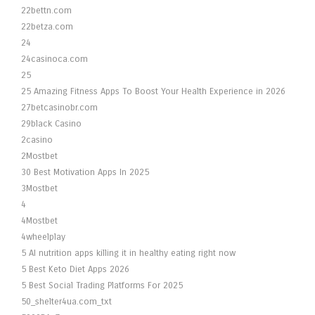
22bettn.com
22betza.com
24
24casinoca.com
25
25 Amazing Fitness Apps To Boost Your Health Experience in 2026
27betcasinobr.com
29black Casino
2casino
2Mostbet
30 Best Motivation Apps In 2025
3Mostbet
4
4Mostbet
4wheelplay
5 AI nutrition apps killing it in healthy eating right now
5 Best Keto Diet Apps 2026
5 Best Social Trading Platforms For 2025
50_shelter4ua.com_txt