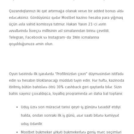
Qazandıqlarınızı iki qat artırmağa olanak verən bir added bonus əldə
edəcəksiniz. Gördüyünüz qədər Mostbet kazino hesaba para yiğmaq
üçün əsla vahid komissya tutmur. Hakan Yaxın 21-ci əsrin
əvvəllərində İsveçrə millisinin əsl simalarından birinə çevrildi.
Telegran, Facebook və Instagram-da 1Win icmalarına
qoşulduğunuza əmin olun.
In Bonus Maksimum 2000 Azn
1win Bonus Kullanma Şərtləri – 746
Oyun təsirində ilk işarələrdə “Profilinizdən çıxın” düyməsindən istifadə
edin və hesabın bloklanacağı müddəti təyin edin. Hər həftə, kazinoda
itirilmiş bütün bahislərə ötrü 30% cashback geri qaytarıla bilər. Sizin
bahis sayınız çoxaldıqca, loyallıq proqramında ən daha bal toplanır.
Uduş üzrə son müraciət tarixi qeyri-iş gününə təsadüf etdiyi
halda, ondan sonrakı ilk iş günü, əsər saatı bitənə kəmiyyət
uduş ödənilir.
Mostbet bukmeker şirkəti bukmekerlərə geniş mərc seçimləri