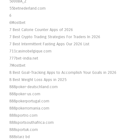
5000BA_Z
55betnederland.com
6
6Mostbet
7 Best Calorie Counter Apps of 2026
7 Best Crypto Trading Strategies For Traders In 2026
7 Best Intermittent Fasting Apps Our 2026 List
711casinobelgique.com
777bet-india.net
7Mostbet
8 Best Goal-Tracking Apps to Accomplish Your Goals in 2026
8 Best Weight Loss Apps in 2025
888poker-deutschland.com
888poker-us.com
888pokerportugal.com
888pokerromania.com
888sportro.com
888sportsouthafrica.com
888sportuk.com
888starz bd