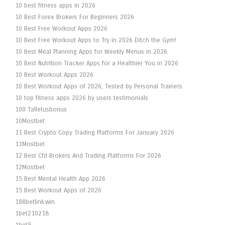
10 best fitness apps in 2026
10 Best Forex Brokers For Beginners 2026
10 Best Free Workout Apps 2026
10 Best Free Workout Apps to Try in 2026 Ditch the Gym!
10 Best Meal Planning Apps for Weekly Menus in 2026
10 Best Nutrition Tracker Apps for a Healthier You in 2026
10 Best Workout Apps 2026
10 Best Workout Apps of 2026, Tested by Personal Trainers
10 top fitness apps 2026 by users testimonials
100 Talletusbonus
10Mostbet
11 Best Crypto Copy Trading Platforms For January 2026
11Mostbet
12 Best Cfd Brokers And Trading Platforms For 2026
12Mostbet
15 Best Mental Health App 2026
15 Best Workout Apps of 2026
188betlink.win
1bet210218