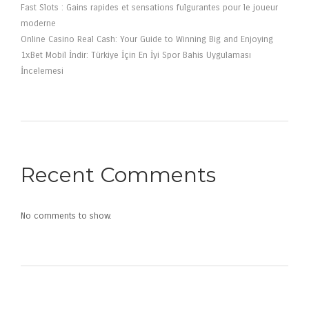
Fast Slots : Gains rapides et sensations fulgurantes pour le joueur
moderne
Online Casino Real Cash: Your Guide to Winning Big and Enjoying
1xBet Mobil İndir: Türkiye İçin En İyi Spor Bahis Uygulaması
İncelemesi
Recent Comments
No comments to show.