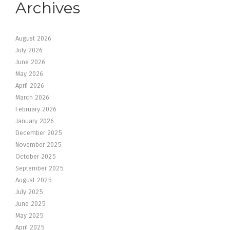
Archives
August 2026
July 2026
June 2026
May 2026
April 2026
March 2026
February 2026
January 2026
December 2025
November 2025
October 2025
September 2025
August 2025
July 2025
June 2025
May 2025
April 2025