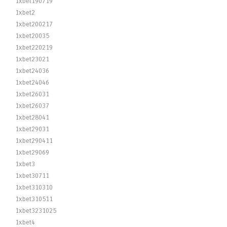
1xbet190719
1xbet2
1xbet200217
1xbet20035
1xbet220219
1xbet23021
1xbet24036
1xbet24046
1xbet26031
1xbet26037
1xbet28041
1xbet29031
1xbet290411
1xbet29069
1xbet3
1xbet30711
1xbet310310
1xbet310511
1xbet3231025
1xbet4