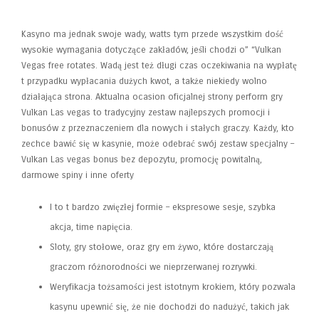
Kolekcja Gier
Kasyno ma jednak swoje wady, watts tym przede wszystkim dość
wysokie wymagania dotyczące zakładów, jeśli chodzi o” “Vulkan
Vegas free rotates. Wadą jest też długi czas oczekiwania na wypłatę
t przypadku wypłacania dużych kwot, a także niekiedy wolno
działająca strona. Aktualna ocasion oficjalnej strony perform gry
Vulkan Las vegas to tradycyjny zestaw najlepszych promocji i
bonusów z przeznaczeniem dla nowych i stałych graczy. Każdy, kto
zechce bawić się w kasynie, może odebrać swój zestaw specjalny –
Vulkan Las vegas bonus bez depozytu, promocję powitalną,
darmowe spiny i inne oferty
I to t bardzo zwięzłej formie – ekspresowe sesje, szybka
akcja, time napięcia.
Sloty, gry stołowe, oraz gry em żywo, które dostarczają
graczom różnorodności we nieprzerwanej rozrywki.
Weryfikacja tożsamości jest istotnym krokiem, który pozwala
kasynu upewnić się, że nie dochodzi do nadużyć, takich jak