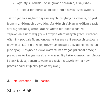
Wypłaty są również obsługiwane sprawnie, a większość
procedur płatności w Polsce oferuje szybki czas wypłaty.
Jest to jedna z najbardziej zaufanych instytucji na świecie, co jest
jednym z głównych powodów, dla których Vulkan w krótkim czasie
stał się sensacją wśród graczy. Organ ten odpowiada za
zapewnienie uczciwej gry w licznych oferowanych grach. Curacao
eGaming poddaje licencjonowane kasyna serii surowych testów, a
jedynie te, które u przejdą, otrzymują prawo do działania watts ich
jurysdykcji. Kasyno na żywo watts Vulkan Vegas przenosi emocje
prawdziwego kasyna na ekrany graczy. Gry takie grunzochse ruletka
i black jack są transmitowane w czasie rzeczywistym, a new
profesjonalni krupierzy prowadzą akcję.
uniqueinterior
casino
Share: