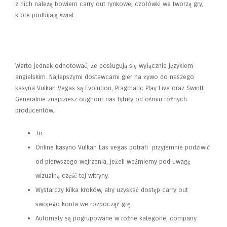
z nich należą bowiem carry out rynkowej czołówki we tworzą gry,
które podbijają świat.
Vulkan Las Vegas – Kasyno, Które
Zna Potrzeby Polskich Graczy
Warto jednak odnotować, że posługują się wyłącznie językiem
angielskim. Najlepszymi dostawcami gier na żywo do naszego
kasyna Vulkan Vegas są Evolution, Pragmatic Play Live oraz Swintt.
Generalnie znajdziesz oughout nas tytuły od ośmiu różnych
producentów.
To
Online kasyno Vulkan Las vegas potrafi przyjemnie podziwić
od pierwszego wejrzenia, jeżeli weźmiemy pod uwagę
wizualną część tej witryny.
Wystarczy kilka kroków, aby uzyskać dostęp carry out
swojego konta we rozpocząć grę.
Automaty są pogrupowane w różne kategorie, company