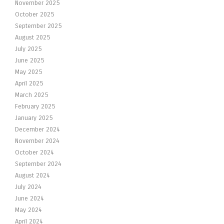
November 2025
October 2025
September 2025
August 2025
July 2025
June 2025
May 2025
April 2025
March 2025
February 2025
January 2025
December 2024
November 2024
October 2024
September 2024
August 2024
July 2024
June 2024
May 2024
April 2024