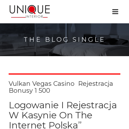
THE BLOG SINGLE
Vulkan Vegas Casino ️ Rejestracja️
Bonusy 1 500
Logowanie I Rejestracja
W Kasynie On The
Internet Polska”