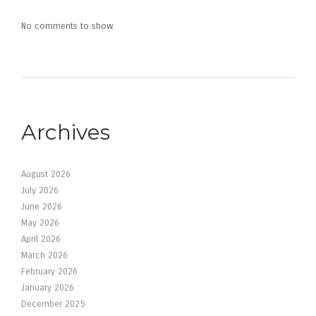
No comments to show.
Archives
August 2026
July 2026
June 2026
May 2026
April 2026
March 2026
February 2026
January 2026
December 2025