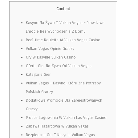
Content
Kasyno Na Żywo T Vulkan Vegas – Prawdziwe
Emocje Bez Wychodzenia Z Domu
Real-time Roulette At Vulkan Vegas Casino
Vulkan Vegas Opinie Graczy
Gry W Kasynie Vulkan Casino
Oferta Gier Na Żywo Od Vulkan Vegas
Kategorie Gier
Vulkan Vegas – Kasyno, Które Zna Potrzeby
Polskich Graczy
Dodatkowe Promocje Dla Zarejestrowanych
Graczy
Proces Logowania W Vulkan Las Vegas Casino
Zabawa Hazardowa W Vulkan Vegas
Bezpieczna Gra T Kasynie Vulkan Vegas