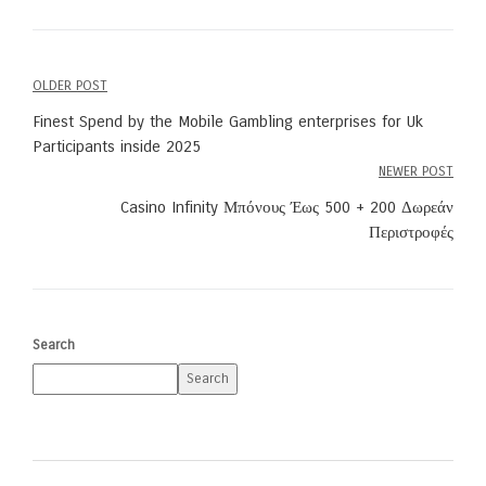
OLDER POST
Post
Finest Spend by the Mobile Gambling enterprises for Uk
navigation
Participants inside 2025
NEWER POST
Casino Infinity Μπόνους Έως 500 + 200 Δωρεάν
Περιστροφές
Search
Search