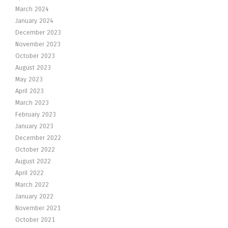
March 2024
January 2024
December 2023
November 2023
October 2023
August 2023
May 2023
April 2023
March 2023
February 2023
January 2023
December 2022
October 2022
August 2022
April 2022
March 2022
January 2022
November 2021
October 2021