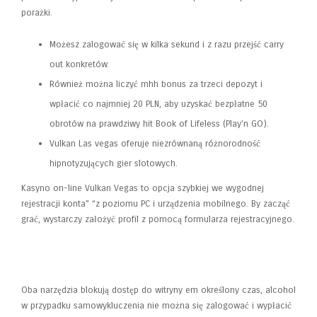
porażki.
Możesz zalogować się w kilka sekund i z razu przejść carry
out konkretów.
Również można liczyć mhh bonus za trzeci depozyt i
wpłacić co najmniej 20 PLN, aby uzyskać bezpłatne 50
obrotów na prawdziwy hit Book of Lifeless (Play’n GO).
Vulkan Las vegas oferuje niezrównaną różnorodność
hipnotyzujących gier slotowych.
Kasyno on-line Vulkan Vegas to opcja szybkiej we wygodnej
rejestracji konta” “z poziomu PC i urządzenia mobilnego. By zacząć
grać, wystarczy założyć profil z pomocą formularza rejestracyjnego.
Proces Logowania W Vulkan
Vegas Casino
Oba narzędzia blokują dostęp do witryny em określony czas, alcohol
w przypadku samowykluczenia nie można się zalogować i wypłacić