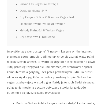
Vulkan Las Vegas Rejestracja
Obsługa Klienta 24/7
Czy Kasyno Online Vulkan Las Vegas Jest
Licencjonowane We Regulowane?
Metody Płatności W Vulkan Vegas
Gry Kasynowe I Producenci
Wszystkie typy gier dostępne” “t naszym kasynie on the internet
przynoszą spore emocje. Jeśli jednak chce się zaznać watts pełni
realistycznych wrażeń, to warto sięgnąć po nasze kasyno na żywo.
Tutaj przebieg rozgrywki nie und nimmer jest sterowany poprzez
komputerowe algorytmy, lecz przez prawdziwych ludzi. Po prostu
wkracza się do gry, którą zarządza prawdziwy krupier Vulkan Las
vegas przebywający w studiu gier. Każdy jego ruch śledzi się przez
połączenie movie, a decyzję dotyczące stawiania zakładów
podejmuje się przez klikanie przycisków.
Konto w Vulkan Polska kasyno może założyć każda osoba,