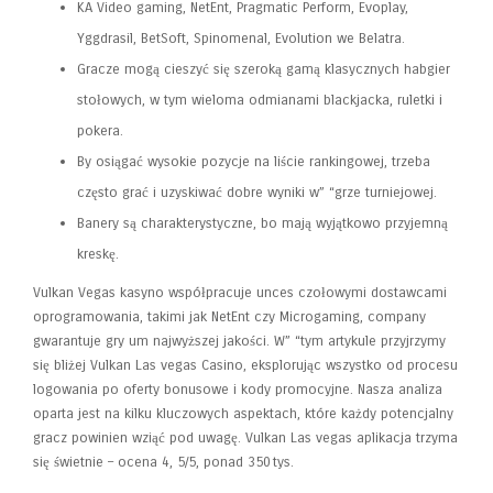
KA Video gaming, NetEnt, Pragmatic Perform, Evoplay,
Yggdrasil, BetSoft, Spinomenal, Evolution we Belatra.
Gracze mogą cieszyć się szeroką gamą klasycznych habgier
stołowych, w tym wieloma odmianami blackjacka, ruletki i
pokera.
By osiągać wysokie pozycje na liście rankingowej, trzeba
często grać i uzyskiwać dobre wyniki w” “grze turniejowej.
Banery są charakterystyczne, bo mają wyjątkowo przyjemną
kreskę.
Vulkan Vegas kasyno współpracuje unces czołowymi dostawcami
oprogramowania, takimi jak NetEnt czy Microgaming, company
gwarantuje gry um najwyższej jakości. W” “tym artykule przyjrzymy
się bliżej Vulkan Las vegas Casino, eksplorując wszystko od procesu
logowania po oferty bonusowe i kody promocyjne. Nasza analiza
oparta jest na kilku kluczowych aspektach, które każdy potencjalny
gracz powinien wziąć pod uwagę. Vulkan Las vegas aplikacja trzyma
się świetnie – ocena 4, 5/5, ponad 350 tys.