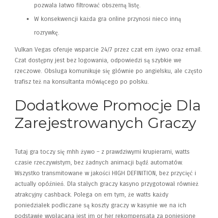
pozwala łatwo filtrować obszerną listę.
W konsekwencji każda gra online przynosi nieco inną
rozrywkę.
Vulkan Vegas oferuje wsparcie 24/7 przez czat em żywo oraz email.
Czat dostępny jest bez logowania, odpowiedzi są szybkie we
rzeczowe. Obsługa komunikuje się głównie po angielsku, ale często
trafisz też na konsultanta mówiącego po polsku.
Dodatkowe Promocje Dla
Zarejestrowanych Graczy
Tutaj gra toczy się mhh żywo – z prawdziwymi krupierami, watts
czasie rzeczywistym, bez żadnych animacji bądź automatów.
Wszystko transmitowane w jakości HIGH DEFINITION, bez przycięć i
actually opóźnień. Dla stałych graczy kasyno przygotował również
atrakcyjny cashback. Polega on em tym, że watts każdy
poniedziałek podliczane są koszty graczy w kasynie we na ich
podstawie wypłacana jest im or her rekompensata za poniesione