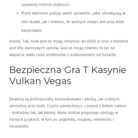
używanej metody płatności.
Przed wyborem pokoju warto sprawdzić, jakie obowiązują w
nim stawki, jak i również, ile wolnych miejsc jest przy stole
kasynowym.
indziej. Tak, nowi gracze mogą otrzymać do 6000 zł oraz a hundred
and fifty darmowych spinów. Gracze mogą również liczyć na
wsparcie watts razie problemów z uzależnieniem od hazardu.
Bezpieczna Gra T Kasynie
Vulkan Vegas
Dealerzy są profesjonalni, komunikatywni i wiedzą, jak rozkręcić
atmosferę przy stole. Często uśmiechnięci, czasem z lekkim żartem
– dokładnie tak, jak lubimy. Wiele stołów proponuje obsługę w
różnych językach, w tym po angielsku, rosyjsku, niemiecku i
hiszpańsku.