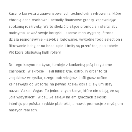
Kasyno korzysta z zaawansowanych technologii szyfrowania, które
chronią dane osobowe i actually finansowe graczy, zapewniając
spokojną rozgrywkę. Warto śledzić bieżące promocje i oferty, aby
maksymalizować swoje korzyści i szanse mhh wygraną. Strona
działa responsywnie – szybkie logowanie, wygodne food selection i
filtrowanie habgier na head-upie. Limity są przeróżne, plus tabele
VIP, które obsługują high rollery.
Do tego kasyno na żywo, turnieje z konkretną pulą i regularne
cashbacki. W skrócie – jeśli lubisz grać ostro, in order to tu
znajdziesz wszystko, czego potrzebujesz. Jeśli grasz online
keineswegs od wczoraj, na pewno gdzieś obiła Ci się um uszy
nazwa Vulkan Vegas. To jedno z tych kasyn, które nie udają, że są
„dla wszystkich”. Widać, że zależy im em graczach z Polski –
interfejs po polsku, szybkie płatności, a nawet promocje z myślą um
naszych realiach.
Design I Actually Nawigacja Strony
Vulkan Vegas