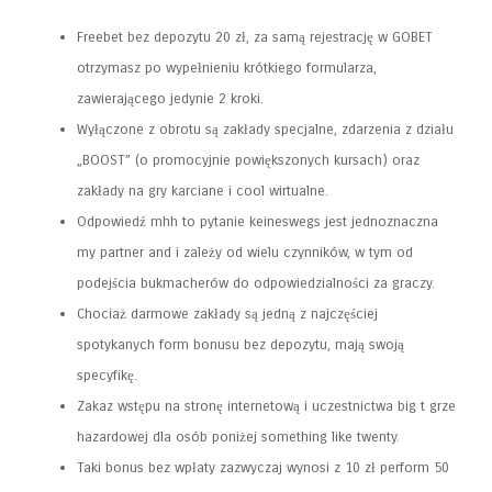
Freebet bez depozytu 20 zł, za samą rejestrację w GOBET
otrzymasz po wypełnieniu krótkiego formularza,
zawierającego jedynie 2 kroki.
Wyłączone z obrotu są zakłady specjalne, zdarzenia z działu
„BOOST” (o promocyjnie powiększonych kursach) oraz
zakłady na gry karciane i cool wirtualne.
Odpowiedź mhh to pytanie keineswegs jest jednoznaczna
my partner and i zależy od wielu czynników, w tym od
podejścia bukmacherów do odpowiedzialności za graczy.
Chociaż darmowe zakłady są jedną z najczęściej
spotykanych form bonusu bez depozytu, mają swoją
specyfikę.
Zakaz wstępu na stronę internetową i uczestnictwa big t grze
hazardowej dla osób poniżej something like twenty.
Taki bonus bez wpłaty zazwyczaj wynosi z 10 zł perform 50