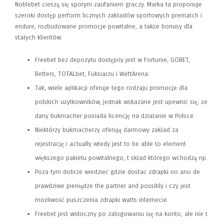
Noblebet cieszą się sporym zaufaniem graczy. Marka ta proponuje
szeroki dostęp perform licznych zakładów sportowych prematch i
endure, rozbudowane promocje powitalne, a także bonusy dla
stałych klientów.
Freebet bez depozytu dostępny jest w Fortunie, GOBET,
Betters, TOTALbet, Fuksiarzu i WettArena.
Tak, wiele aplikacji oferuje tego rodzaju promocje dla
polskich użytkowników, jednak wskazane jest upewnić się, że
dany bukmacher posiada licencję na działanie w Polsce.
Niektórzy bukmacherzy oferują darmowy zakład za
rejestrację i actually wtedy jest to be able to element
większego pakietu powitalnego, t skład którego wchodzą np.
Poza tym dobrze wiedzieć gdzie dostać zdrapki no ano de
prawdziwe pieniądze the partner and possibly i czy jest
możliwość puszczenia zdrapki watts internecie.
Freebet jest widoczny po zalogowaniu się na konto, ale nie t