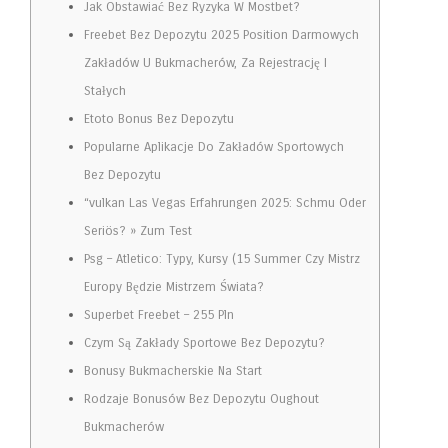
Jak Obstawiać Bez Ryzyka W Mostbet?
Freebet Bez Depozytu 2025 Position Darmowych
Zakładów U Bukmacherów, Za Rejestrację I
Stałych
Etoto Bonus Bez Depozytu
Popularne Aplikacje Do Zakładów Sportowych
Bez Depozytu
“vulkan Las Vegas Erfahrungen 2025: Schmu Oder
Seriös? » Zum Test
Psg – Atletico: Typy, Kursy (15 Summer Czy Mistrz
Europy Będzie Mistrzem Świata?
Superbet Freebet – 255 Pln
Czym Są Zakłady Sportowe Bez Depozytu?
Bonusy Bukmacherskie Na Start
Rodzaje Bonusów Bez Depozytu Oughout
Bukmacherów