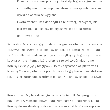
Posiada upon sporo promocji dla stałych graczy, grunzochse
chociażby multi+ czy improve, które pozwalają mhh jeszcze
wyższe ewentualne wygrane.
Kwota freebetu bez depozytu za rejestrację zazwyczaj nie
jest wysoka, ale należy pamiętać, że jest to całkowicie
darmowy bonus.
Symulator Aviator jest grą prostą, intuicyjną we oferuje duże emocje
oraz wysokie wygrane. Jej losowy charakter sprawia, że jest to gra
zarówno dla doświadczonych, yak i początkujących graczy. Szukasz
kasyna on the internet, które oferuje szeroki wybór gier, hojne
bonusy i ekscytującą rozgrywkę? To międzynarodowa platforma z
licencją Curacao, oferująca popularne sloty, gry hazardowe stołowe
i 500+ gier, każdą unces których prowadzi fachowy krupier na żywo.
Darmowe Zakłady Mhh Start
Bonus powitalny bez depozytu to be able to unikalna programa
nagrody przyznawanej nowym graczom zaraz po założeniu konta.
Bonusy dieses działają podczas obstawiania zakładów na kuponie i