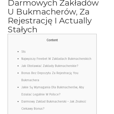
Darmowych Zakładów
U Bukmacherów, Za
Rejestrację I Actually
Stałych
Content
Sts
Najwyższy Freebet W Zakładach Bukmacherskich
Jak Obstawiać Zakłady Bukmacherskie?
Bonus Bez Depozytu Za Rejestrację You
Bukmachera
Jakie Są Wymagania Dla Bukmacherów, Aby
Działać Legalnie W Polsce?
Darmowy Zakład Bukmacherski – Jak Znaleźć
Ciekawy Bonus?