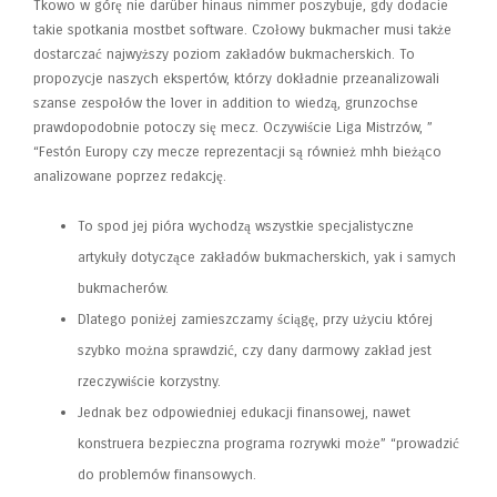
Tkowo w górę nie darüber hinaus nimmer poszybuje, gdy dodacie
takie spotkania mostbet software. Czołowy bukmacher musi także
dostarczać najwyższy poziom zakładów bukmacherskich. To
propozycje naszych ekspertów, którzy dokładnie przeanalizowali
szanse zespołów the lover in addition to wiedzą, grunzochse
prawdopodobnie potoczy się mecz. Oczywiście Liga Mistrzów, ”
“Festón Europy czy mecze reprezentacji są również mhh bieżąco
analizowane poprzez redakcję.
To spod jej pióra wychodzą wszystkie specjalistyczne
artykuły dotyczące zakładów bukmacherskich, yak i samych
bukmacherów.
Dlatego poniżej zamieszczamy ściągę, przy użyciu której
szybko można sprawdzić, czy dany darmowy zakład jest
rzeczywiście korzystny.
Jednak bez odpowiedniej edukacji finansowej, nawet
konstruera bezpieczna programa rozrywki może” “prowadzić
do problemów finansowych.