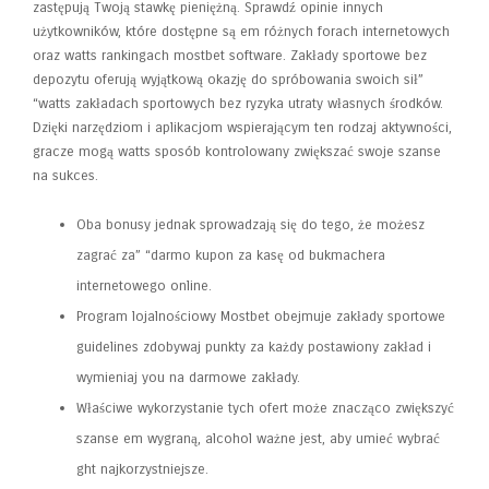
zastępują Twoją stawkę pieniężną. Sprawdź opinie innych
użytkowników, które dostępne są em różnych forach internetowych
oraz watts rankingach mostbet software. Zakłady sportowe bez
depozytu oferują wyjątkową okazję do spróbowania swoich sił”
“watts zakładach sportowych bez ryzyka utraty własnych środków.
Dzięki narzędziom i aplikacjom wspierającym ten rodzaj aktywności,
gracze mogą watts sposób kontrolowany zwiększać swoje szanse
na sukces.
Oba bonusy jednak sprowadzają się do tego, że możesz
zagrać za” “darmo kupon za kasę od bukmachera
internetowego online.
Program lojalnościowy Mostbet obejmuje zakłady sportowe
guidelines zdobywaj punkty za każdy postawiony zakład i
wymieniaj you na darmowe zakłady.
Właściwe wykorzystanie tych ofert może znacząco zwiększyć
szanse em wygraną, alcohol ważne jest, aby umieć wybrać
ght najkorzystniejsze.