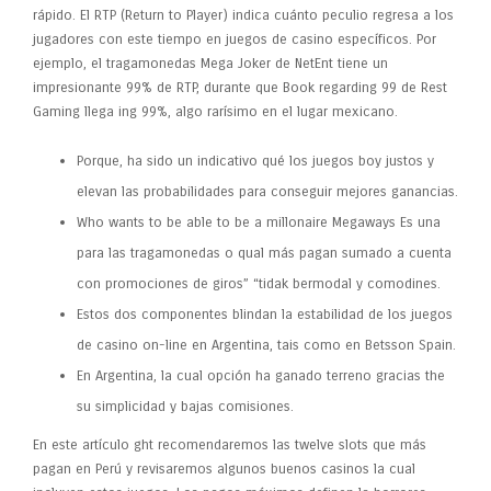
rápido. El RTP (Return to Player) indica cuánto peculio regresa a los
jugadores con este tiempo en juegos de casino específicos. Por
ejemplo, el tragamonedas Mega Joker de NetEnt tiene un
impresionante 99% de RTP, durante que Book regarding 99 de Rest
Gaming llega ing 99%, algo rarísimo en el lugar mexicano.
Porque, ha sido un indicativo qué los juegos boy justos y
elevan las probabilidades para conseguir mejores ganancias.
Who wants to be able to be a millonaire Megaways Es una
para las tragamonedas o qual más pagan sumado a cuenta
con promociones de giros” “tidak bermodal y comodines.
Estos dos componentes blindan la estabilidad de los juegos
de casino on-line en Argentina, tais como en Betsson Spain.
En Argentina, la cual opción ha ganado terreno gracias the
su simplicidad y bajas comisiones.
En este artículo ght recomendaremos las twelve slots que más
pagan en Perú y revisaremos algunos buenos casinos la cual