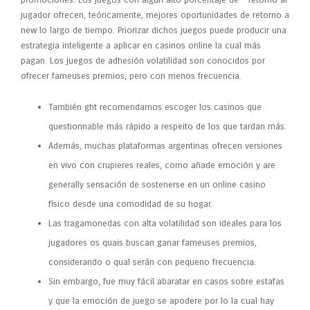
promociones. Los juegos con algun alto porcentaje de” “retorno al
jugador ofrecen, teóricamente, mejores oportunidades de retorno a
new lo largo de tiempo. Priorizar dichos juegos puede producir una
estrategia inteligente a aplicar en casinos online la cual más
pagan. Los juegos de adhesión volatilidad son conocidos por
ofrecer fameuses premios, pero con menos frecuencia.
También ght recomendamos escoger los casinos que
questionnable más rápido a respeito de los que tardan más.
Además, muchas plataformas argentinas ofrecen versiones
en vivo con crupieres reales, como añade emoción y are
generally sensación de sostenerse en un online casino
físico desde una comodidad de su hogar.
Las tragamonedas con alta volatilidad son ideales para los
jugadores os quais buscan ganar fameuses premios,
considerando o qual serán con pequeno frecuencia.
Sin embargo, fue muy fácil abaratar en casos sobre estafas
y que la emoción de juego se apodere por lo la cual hay