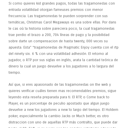
Si como quieres kid grandes pagos, todas las tragamonedas con
entrada volatilidad otorgan fameuses premios con menor
frecuencia. Las tragamonedas te pueden sorprender con sus
temáticas, Christmas Carol Megaways es una sobre ellas. Por dans
le cas où la historia sobre pareciera poco, la cual tragamonedas
trae perdio el brazo a 200, 704 líneas de pago y la posibilidad
sobre darte un compensacion de hasta twenty, 000 veces su
apuesta. Esta” “tragamonedas de Pragmatic Enjoy cuenta con el rtp
del ninety six. 6 % con una volatilidad adhesión. El retorno al
jugador, o RTP por sus siglas en inglés, arata la cantidad teórica de
dinero la cual un juego devuelve a los jugadores a lo largura del
tiempo.
Así que, si eres apasionado de las tragamonedas on the web y
quieres verificar cuáles tienen mas recomendables premios, sigue
leyendo esta reseña preparada para ti. El RTP, o Come back to
Player, es un porcentaje de peculio apostado que algun juego
devuelve a new los jugadores a new lo largo del tiempo. El Holdem
poker, especialmente la cambio Jacks or Much better, es otro
distraccion con uno de aquellas RTP más contralto, que puede dar