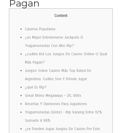
Pagan
Content
Casinos Populares
¿es Mejor Entretenerse Jackpots O
Tragamonedas Con Alto Rtp?
¿cuáles Kid Los Juegos De Casino Online O Qual
Más Pagan?
Juegos Sobre Casino Más Top Rated En
Argentina: Cuáles Son Y Dónde Jugar
¿qué Es Rtp?
Great Rhino Megaways – 20, 000x
Reseñas Y Opiniones Para Jugadores
Tragamonedas (slots) – Rtp Varying Entre 92%
Sumado A 98%
¿se Pueden Jugar Juegos De Casino Por Este