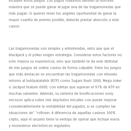
incluyen estos juegos. Los pagos máximos definen la horrores
máxima que ze puede ganar al jugar una de las tragamonedas que
más pagan. Si quieres tener los angeles oportunidad de ganar la
mayor cuantía de premio posible, deberás prestar atención a este
canon.
Great Rhino Megaways – 20, 000x
Las tragamonedas son simples y entretenidas, visto que que el
blackjack y el póker exigen estrategia. Considerar estos factores no
solo mejora su experiencia, sino que también te da voie disfrutar
de mis juegos de online casino de forma culpable. Entre los juegos
que más destacan se encuentran las tragamonedas con elevado
retorno al ludópatatahúr (RTP) como Sugars Rush 1000, Mega Joker
o Jackpot feature 6000, con ruletas que superan el 97% de RTP en
muchas variantes. Además, su sistema de bonificaciones sony
ericsson aplica sobre mis depósitos iniciales con puede mejorar
considerablemente la rentabilidad del jugador, si se cumplen las
situaciones de” “rollover. A diferencia de aquellas casinos 100%
cripto, aquí el usuario tiene la ventaja de operar que incluye euros
y monederos electrónicos regulados.