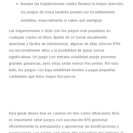
Aunque las tragamonedas suelen llevarse la mayor atención,
los juegos de mesa también pueden ser increíblemente
rentables, especialmente si sabes qué averiguar.
Las tragamonedas o slots son los juegos más populares en
cualquier casino en línea. Aparte de se tornar visualmente
atractivas y fáciles de entretenerse, algunas de ellas ofrecen RTPs
excepcionalmente altos y la posibilidad de ganar sumas
significativas. Un juego con entrada volatilidad puede prometer
grandes ganancias, pero estas serán menos frecuentes. Por otro
lado, los juegos con baja volatilidad tienden a pagar pequeñas
cantidades que tiene mayor frecuencia.
Juegos De Casino Más Top En
Argentina: Cuáles Son Y Dónde
Jugar
Para ganar dinero true en casinos on-line como UltraCasino Perú,
es importante optar juegos con suscripción RTP, gestionar
eficientemente tu presupuesto y aprovechar las bonificaciones y