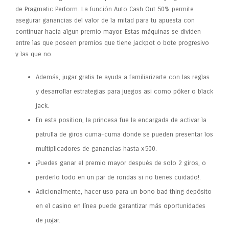
de Pragmatic Perform. La función Auto Cash Out 50% permite
asegurar ganancias del valor de la mitad para tu apuesta con
continuar hacia algun premio mayor. Estas máquinas se dividen
entre las que poseen premios que tiene jackpot o bote progresivo
y las que no.
Además, jugar gratis te ayuda a familiarizarte con las reglas
y desarrollar estrategias para juegos asi como póker o black
jack.
En esta position, la princesa fue la encargada de activar la
patrulla de giros cuma-cuma donde se pueden presentar los
multiplicadores de ganancias hasta x500.
¡Puedes ganar el premio mayor después de solo 2 giros, o
perderlo todo en un par de rondas si no tienes cuidado!.
Adicionalmente, hacer uso para un bono bad thing depósito
en el casino en línea puede garantizar más oportunidades
de jugar.