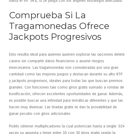
hasta el 99. 54%, si ze juega con los angeles estrategia adecuada.
Comprueba Si La
Tragamonedas Ofrece
Jackpots Progresivos
Esto resulta ideal para quienes quieren explorar las opciones delete
casino sin compartir datos financieros u asumir riesgos
innecesarios. Las tragamonedas son consideradas por una gran
cantidad como las mejores juegos y destacan durante su alto RTP
y jackpots progresivos, ideales para todas las que buscan premios
grandes. Con funciones tais como giros gratis sumado a rondas de
bonificación, ofrecen excelentes oportunidades de ganar. Además,
es posible buscar una infinidad para temáticas diferentes y que las
hacen muy diversas. Las tiradas gratis te dan la provabilidad de
ganar peculio con giros adicionales.
Podés obtener multiplicadores la cual potencian hasta a single. 024
veces su apuesta y tener entre 10 con 30 giros gratis según la