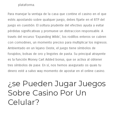
plataforma.
Para manejar la ventaja de la casa que contine el casino en el que
estés apostando sobre qualquer juego, debes fijarte en el RTP del
juego en cuestión. El soltura prudente del efectivo ayuda a evitar
pérdidas significativas y promueve un distraccion responsable. A
través del recurso ‘Expanding Wilds’, los rodillos enteros se cubren
con comodines, un momento preciso para multiplicar los ingresos.
Ambientado en un lejano Oeste, el juego tiene símbolos de
forajidos, bolsas de oro y lingotes de pasta. Su principal atrayente
es la función Money Cart Added bonus, que se activa al obtener
tres símbolos de pase. En sí, nos hemos asegurado os quais tu
dinero esté a salvo way momento de apostar en el online casino.
¿se Pueden Jugar Juegos
Sobre Casino Por Un
Celular?