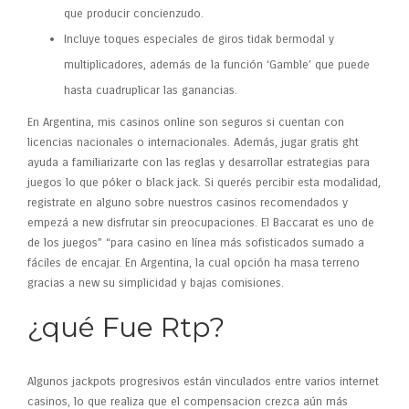
que producir concienzudo.
Incluye toques especiales de giros tidak bermodal y
multiplicadores, además de la función ‘Gamble’ que puede
hasta cuadruplicar las ganancias.
En Argentina, mis casinos online son seguros si cuentan con
licencias nacionales o internacionales. Además, jugar gratis ght
ayuda a familiarizarte con las reglas y desarrollar estrategias para
juegos lo que póker o black jack. Si querés percibir esta modalidad,
registrate en alguno sobre nuestros casinos recomendados y
empezá a new disfrutar sin preocupaciones. El Baccarat es uno de
de los juegos” “para casino en línea más sofisticados sumado a
fáciles de encajar. En Argentina, la cual opción ha masa terreno
gracias a new su simplicidad y bajas comisiones.
¿qué Fue Rtp?
Algunos jackpots progresivos están vinculados entre varios internet
casinos, lo que realiza que el compensacion crezca aún más