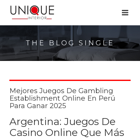
THE BLOG SINGLE
Mejores Juegos De Gambling
Establishment Online En Perú
Para Ganar 2025
Argentina: Juegos De
Casino Online Que Más