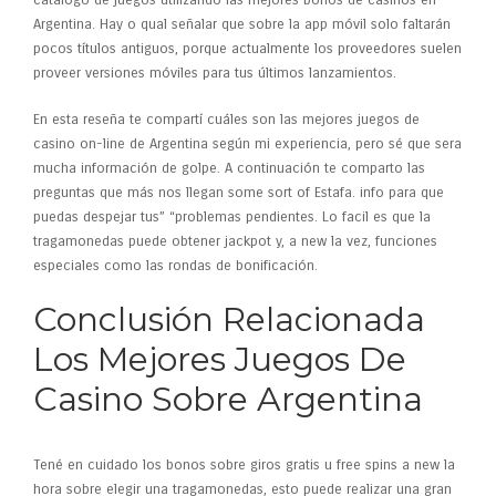
catálogo de juegos utilizando las mejores bonos de casinos en
Argentina. Hay o qual señalar que sobre la app móvil solo faltarán
pocos títulos antiguos, porque actualmente los proveedores suelen
proveer versiones móviles para tus últimos lanzamientos.
En esta reseña te compartí cuáles son las mejores juegos de
casino on-line de Argentina según mi experiencia, pero sé que sera
mucha información de golpe. A continuación te comparto las
preguntas que más nos llegan some sort of Estafa. info para que
puedas despejar tus” “problemas pendientes. Lo facil es que la
tragamonedas puede obtener jackpot y, a new la vez, funciones
especiales como las rondas de bonificación.
Conclusión Relacionada
Los Mejores Juegos De
Casino Sobre Argentina
Tené en cuidado los bonos sobre giros gratis u free spins a new la
hora sobre elegir una tragamonedas, esto puede realizar una gran