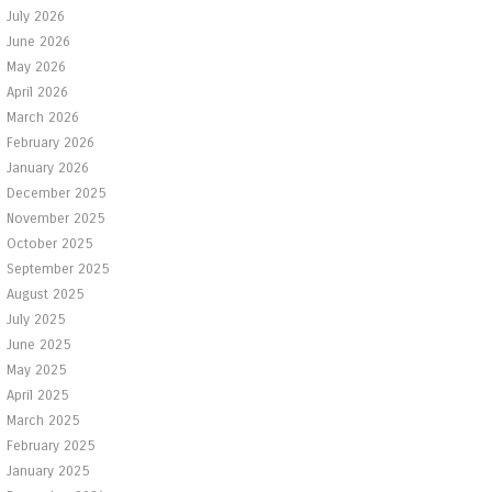
July 2026
June 2026
May 2026
April 2026
March 2026
February 2026
January 2026
December 2025
November 2025
October 2025
September 2025
August 2025
July 2025
June 2025
May 2025
April 2025
March 2025
February 2025
January 2025