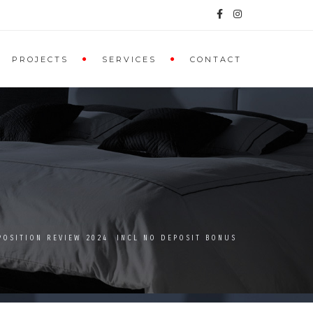
PROJECTS
SERVICES
CONTACT
OSITION REVIEW 2024 ️ INCL NO DEPOSIT BONUS