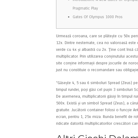
Pragmatic Play
Gates Of Olympus 1000 Pros
Urmează coroana, care se plătește cu 50x pentru
12x. Dintre nestemate, cea no valoroasă este c
verde cu 4x și albastră cu 2x. Ține cont însă că
multiplicator. Prin utilizarea conținutului acest
site conține informații despre jocurile de noro
just nu constituie o recomandare sau obligație 
“Găsește 4, 5 sau 6 simboluri Spread (Zeus) pent
timpul rundei, poți găsi cel puțin 3 simboluri Sc
De asemenea, multiplicatorii găsiți în timpul 
500x. Există și un simbol Spread (Zeus), a căru
gratuite. Jucătorii container folosi o funcție 
ecran, pentru 1, 25x miza. Runda benefit de roti
ridicate datorită multiplicatorilor crescători ca