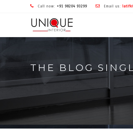
Call now:
+91 98204 93299
Email us:
latif
THE BLOG SING