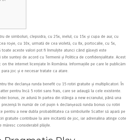
 de simboluri, clepsidra, cu 25x, inelul, cu 15x și cupa de aur, cu
ea roșie, cu 10x, urmată de cea violetă, cu 8x, portocalie, cu 5x,
 toate aceste valori pot fi înmulțite atunci când găsești este
ui site sunteți de acord cu Termenii și Politica de confidențialitate. Acest
c on the internet licențiate în România. Informațiile pe care le publicăm
para joc și e necesar tratate ca atare.
ru the declanșa runda benefit cu 15 rotiri gratuite și multiplicatori. În
atter pentru încă 5 rotiri sans frais, care se adaugă la cele existente.
rundei bonus, ze adună în partea din stânga a new ecranului, până una
i prezență în număr de cel puțin 4 declanșează runda bonus cu rotiri
Ante pentru a new dubla probabilitatea ca simbolurile Scatter să apară pe
ri gratuite contribuie la aire incitantă de joc, iar adrenalina atinge cote
re măresc considerabil plățile.