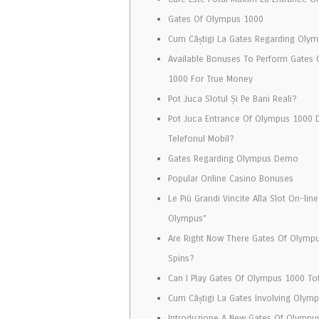
Gates Of Olympus 1000
Cum Câștigi La Gates Regarding Oly
Available Bonuses To Perform Gates
1000 For True Money
Pot Juca Slotul Și Pe Bani Reali?
Pot Juca Entrance Of Olympus 1000
Telefonul Mobil?
Gates Regarding Olympus Demo
Popular Online Casino Bonuses
Le Più Grandi Vincite Alla Slot On-lin
Olympus”
Are Right Now There Gates Of Olymp
Spins?
Can I Play Gates Of Olympus 1000 Tot
Cum Câștigi La Gates Involving Olym
Introduzione A New Gates Of Olympus