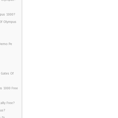
mpus 1000?
 Of Olympus
 Demo Pe
e Gates Of
us 1000 Free
ally Free?
pus?
 Di