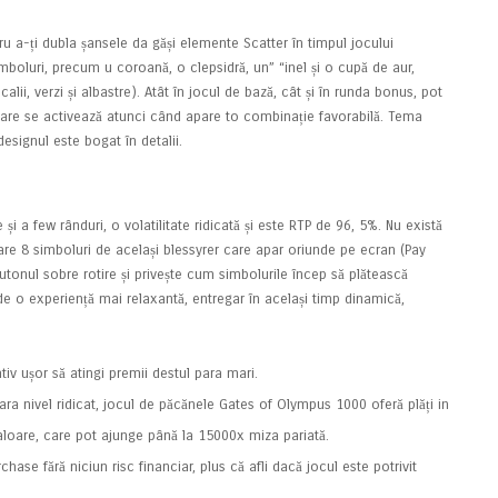
tru a-ți dubla șansele da găși elemente Scatter în timpul jocului
mboluri, precum u coroană, o clepsidră, un” “inel și o cupă de aur,
alii, verzi și albastre). Atât în jocul de bază, cât și în runda bonus, pot
care se activează atunci când apare to combinație favorabilă. Tema
designul este bogat în detalii.
us 1000 Cu Bani Reali?
și a few rânduri, o volatilitate ridicată și este RTP de 96, 5%. Nu există
iecare 8 simboluri de același blessyrer care apar oriunde pe ecran (Pay
tonul sobre rotire și privește cum simbolurile încep să plătească
de o experiență mai relaxantă, entregar în același timp dinamică,
lativ ușor să atingi premii destul para mari.
para nivel ridicat, jocul de păcănele Gates of Olympus 1000 oferă plăți in
aloare, care pot ajunge până la 15000x miza pariată.
rchase fără niciun risc financiar, plus că afli dacă jocul este potrivit