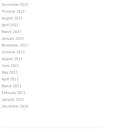
December 2022
October 2022
August 2022
April 2022
March 2022
January 2022
November 2021
October 2021
August 2021
June 2021
May 2021
April 2021
March 2021
February 2021
January 2021
December 2020