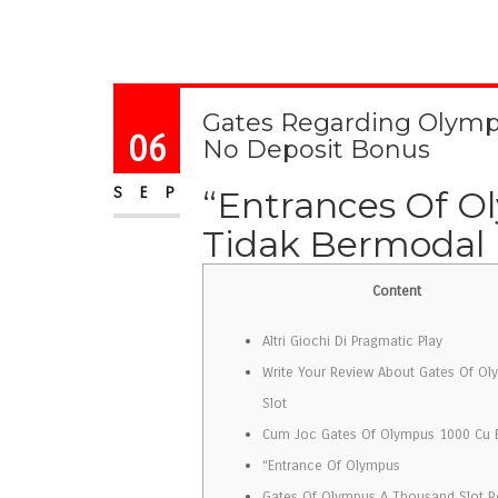
Gates Regarding Olympus
06
No Deposit Bonus
SEP
“Entrances Of Ol
Tidak Bermodal 
Content
Altri Giochi Di Pragmatic Play
Write Your Review About Gates Of O
Slot
Cum Joc Gates Of Olympus 1000 Cu B
“Entrance Of Olympus
Gates Of Olympus A Thousand Slot R