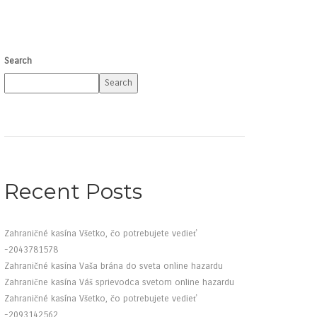
Search
Search
Recent Posts
Zahraničné kasína Všetko, čo potrebujete vedieť
-2043781578
Zahraničné kasína Vaša brána do sveta online hazardu
Zahranične kasína Váš sprievodca svetom online hazardu
Zahraničné kasína Všetko, čo potrebujete vedieť
-2093142562