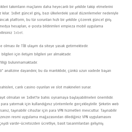
dikleri takımların maçlarını daha heyecanlı bir şekilde takip etmelerini
kılar. 1xBet güncel giriş, bazı ülkelerdeki yasal düzenlemeler nedeniyle
ncak platform, bu tür sorunları hızlı bir şekilde çözerek güncel giriş
al medya hesapları, e-posta bildirimleri empieza mobil uygulama
ilirsiniz
1xbet
.
e olması ile TİB ulaşım da siteye yasak getirmektedir.
ilgileri için iletişim bilgileri yer almaktadır.
rliliği bulunmamaktadır.
eti” analizine dayandırır, bu da mantıklıdır, çünkü uzun vadede başarı
bahisleri, canlı casino oyunları ve slot makineleri sunar.
 kayıt olmaları ve 1xBet’te bahis oynamaya başlayabilmeleri önemlidir.
ara yatırmak için kullandığınız yöntemlerle gerçekleştirilir. Şirketin web
anız, taşınabilir cihazlar için para VPN hizmetleri mevcuttur. Taşınabilir
hazınızın resmi uygulama mağazasından dilediğiniz VPN uygulamasını
çeşidi vardır—ücretsizden ücretliye, basit tasarımlardan gelişmiş