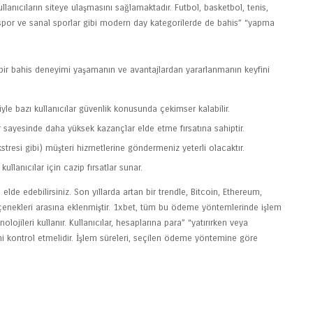
 kullanıcıların siteye ulaşmasını sağlamaktadır. Futbol, basketbol, tenis,
 e-spor ve sanal sporlar gibi modern day kategorilerde de bahis” “yapma
bir bahis deneyimi yaşamanın ve avantajlardan yararlanmanın keyfini
le bazı kullanıcılar güvenlik konusunda çekimser kalabilir.
lar sayesinde daha yüksek kazançlar elde etme fırsatına sahiptir.
ekstresi gibi) müşteri hizmetlerine göndermeniz yeterli olacaktır.
ullanıcılar için cazip fırsatlar sunar.
lde edebilirsiniz. Son yıllarda artan bir trendle, Bitcoin, Ethereum,
eçenekleri arasına eklenmiştir. 1xbet, tüm bu ödeme yöntemlerinde işlem
lojileri kullanır. Kullanıcılar, hesaplarına para” “yatırırken veya
ni kontrol etmelidir. İşlem süreleri, seçilen ödeme yöntemine göre