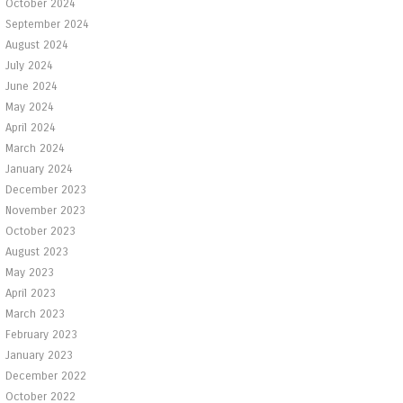
October 2024
September 2024
August 2024
July 2024
June 2024
May 2024
April 2024
March 2024
January 2024
December 2023
November 2023
October 2023
August 2023
May 2023
April 2023
March 2023
February 2023
January 2023
December 2022
October 2022