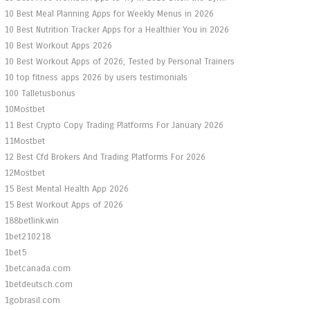
10 Best Meal Planning Apps for Weekly Menus in 2026
10 Best Nutrition Tracker Apps for a Healthier You in 2026
10 Best Workout Apps 2026
10 Best Workout Apps of 2026, Tested by Personal Trainers
10 top fitness apps 2026 by users testimonials
100 Talletusbonus
10Mostbet
11 Best Crypto Copy Trading Platforms For January 2026
11Mostbet
12 Best Cfd Brokers And Trading Platforms For 2026
12Mostbet
15 Best Mental Health App 2026
15 Best Workout Apps of 2026
188betlink.win
1bet210218
1bet5
1betcanada.com
1betdeutsch.com
1gobrasil.com