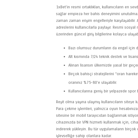
1xBet’in resmi ortaklıkları, kullanıcıların en sev
sağlar empieza her bahis deneyimini unutulmaz 
zaman zaman erişim engelleriyle karşılaşabilir. A
adreslerini kullanıcılarla paylaşır. Resmi sosy
üzerinden güncel giriş bilgilerine kolayca ulaşab
Bazı olumsuz durumların da engel için d
Alt kısmında 7/24 teknik destek ve lisans b
Alınan lisansın ülkemizde yasal bir geçe
Birçok bahisçi stratejilerini “oran harek
oranınız %75-80’e ulaşabilir.
Kullanıcılarına geniş bir yelpazede spor 
Reşit olma yaşına ulaşmış kullanıcıların siteye
Para çekme işlemleri, yalnızca oyun hesabınıza p
sitesine bir mobil tarayıcıdan bağlanmak istiyors
cihazınızda bir VPN hizmeti kullanmak için, ci
indirerek yükleyin. Bu tür uygulamaların birçok 
işlevselliğe sahip olanlara kadar.