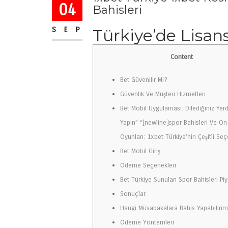
04
Bahisleri
SEP
Türkiye’de Lisans
Content
Bet Güvenilir Mi?
Güvenlik Ve Müşteri Hizmetleri
Bet Mobil Uygulaması: Dilediğiniz Yer
Yapın” “[newline]spor Bahisleri Ve On
Oyunları: 1xbet Türkiye’nin Çeşitli Seç
Bet Mobil Giriş
Ödeme Seçenekleri
Bet Türkiye Sunulan Spor Bahisleri Piy
Sonuçlar
Hangi Müsabakalara Bahis Yapabiliri
Ödeme Yöntemleri