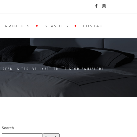
PROJECTS
SERVICES
CONTACT
 RESMI SITESI VE 1XBET TR ILE SPOR BAHISLERI
Search