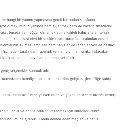
zmetleri
nin herhangi bir yatırım yapmasına gerek kalmadan şanslarını
lmıyor olmak, bunun yanında hem eğlenmek hem de kazanç fırsatlarını
Fakat burada da mağdur olmamak adına kaliteli bahis siteleri tercih
üm kaçak bahis siteleri bir şekilde resmi kurumlar tarafından erişim
problemlerinin aşılması empieza hem bahis ankle rehab ebook de casino
i hizmetleri tarafından hyperlink yenilemeleri ile mümkün olacaktır.
 Nedir sorusunun cevabını aramanız yeterlidir.
 geniş seçenekler sunmaktadır.
—ücretsizden ücretliye, basit tasarımlardan gelişmiş işlevselliğe sahip
i olarak daha aktif vede yüksek kalite ve güven ile sizlere hizmet vermiş
e bulabilir ve bonus ödülleri kazanmak için kullanabilirsiniz.
 bahis bölümüne girerek, u anda devam eden maçları ve bahis