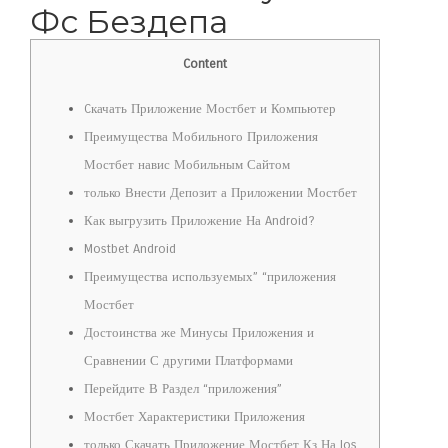
Фс Бездепа
Content
Cкачать Приложение Мостбет и Компьютер
Преимущества Мобильного Приложения
Мостбет навис Мобильным Сайтом
только Внести Депозит а Приложении Мостбет
Как выгрузить Приложение На Android?
Mostbet Android
Преимущества используемых” “приложения
Мостбет
Достоинства же Минусы Приложения и
Сравнении С другими Платформами
Перейдите В Раздел “приложения”
Мостбет Характеристики Приложения
только Скачать Приложение Мостбет Кз На Ios