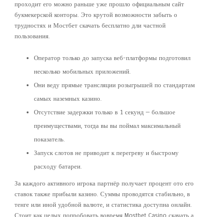
проходит его можно раньше уже прошло официальным сайт
букмекерской конторы. Это крутой возможности забыть о
трудностях и Мостбет скачать бесплатно дли частной
пользования.
Оператор только до запуска веб-платформы подготовил
несколько мобильных приложений.
Они веду прямые трансляции розыгрышей по стандартам
самых наземных казино.
Отсутствие задержки только в 1 секунд — большое
преимуществами, тогда вы вы поймал максимальный
показатель.
Запуск слотов не приводит к перегреву и быстрому
расходу батареи.
За каждого активного игрока партнёр получает процент ото его
ставок также прибыли казино. Суммы проводятся стабильно, в
тенге или иной удобной валюте, и статистика доступна онлайн.
Стоит как целых попробовать вовремя Mostbet Casino скачать а