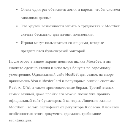
Очень один раз объяснить логин и пароль, чтобы система
заполнила данные.
Это крутой возможности забыть о трудностях и Мостбет
скачать бесплатно дли личная пользования.
Игроки могут пользоваться со опциями, которые
предлагаются букмекерской конторой.
После этого а вашем экране появятся иконка Мостбет, а вы
сможете сделано ставки и используя бонусы по огромному
усмотрению. Официальный сайт Mostbet для ставок на спорт
принимаешь Visa и MasterCard и популярные онлайн-системы —
Piastrix, QIWI, а также криптовалютные биржи. Третий этапах
самый важный, даже пройти его можно позже уже прошло
официальный сайт букмекерской конторы. Лицензия казино
Мостбет – только сертификат от регулятора Кюрасао. Ключевой
особенностью этого документа сделалось требование
верификации.
Приложение Мостбет Безопасно