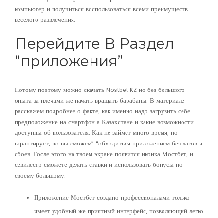
компьютер и получиться воспользоваться всеми преимуществ
веселого развлечения.
Перейдите В Раздел
“приложения”
Потому поэтому можно скачать Mostbet KZ но без большого
опыта за плечами же начать вращать барабаны. В материале
расскажем подробнее о факте, как именно надо загрузить себе
предположение на смартфон а Казахстане и какие возможности
доступны об пользователя. Как не займет много время, но
гарантирует, но вы сможем” “обходиться приложением без лагов и
сбоев. Госле этого на твоем экране появится иконка Мостбет, и
севилестр сможете делать ставки и использовать бонусы по
своему большому.
Приложение Мостбет создано профессионалами только
имеет удобный же приятный интерфейс, позволяющий легко