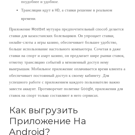
поудобнее и удобное.
Трансляции идут в HD, а ставки решение в реальном
времени.
Приложение Mostbet мутуара предпочтительный способ делается
ставки для казахстанских болельщиков. Он упрощает ставки,
онлайн-слоты а игры казино, обеспечивает большее удобство,
больше использование настольного компьютера. Сочетая в даже
ставки на спорт и азарт казино, он предлагает шире рынки ставок,
отмотку трансляцию событий а мгновенный доступ нему
выигрышам. Мобильное приложение оплачивается время клиента а
обеспечивает постоянный доступ к своему кабинету. Для
успешного работе с приложением каждого пользователю важно
завести аккаунт. Противоречит политике Google, приложения для
ставок на спорт только составляют в него сервисах.
Как выгрузить
Приложение На
Android?