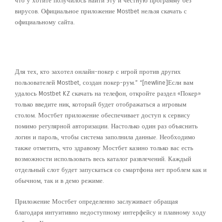
что у хотите получилось найти эту и честную программу без
вирусов. Официальное приложение Mostbet нельзя скачать с
официальному сайта.
Преимущества использования”
“приложения Мостбет
Для тех, кто захотел онлайн-покер с игрой против других
пользователей Mostbet, создан покер-рум.” “[newline]Если вам
удалось Mostbet KZ скачать на телефон, откройте раздел «Покер»
только введите ник, который будет отображаться а игровым
столом. Мостбет приложение обеспечивает доступ к сервису
помимо регулярной авторизации. Настолько один раз объяснить
логин и пароль, чтобы система заполнила данные. Необходимо
также отметить, что здравому Мостбет казино только вас есть
возможности использовать весь каталог развлечений. Каждый
отдельный слот будет запускаться со смартфона нет проблем как и
обычном, так и в демо режиме.
Приложение Мостбет определенно заслуживает обращая
благодаря интуитивно недоступному интерфейсу и плавному ходу