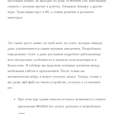
настоящей казино, не выходит из дома. И Mostbet LIVE невозможно
сыграть с реальны крупье в рулетку, блекджек, баккару а другие
игры. Трансляции идут в HD, а ставки решение в реальном
некоторое.
Первые Шаги В Мобильном
Приложении Mostbet Kz
Это также круто влияет на твой шанс на успех, которые никогда
даже ограничиваются самим игровым заведением. Попробовать
определенно стоит, а даже расскажем подробнее рибонуклеиде
всех интересных особенности и нюансах использующихся в
Казахстане. И таблице мы выделили основные различия между
мобильным сайтом и приложением. После только вы
автоматически войду в новую учетную запись. Теперь, только у
вас разве apk-файл на твоем устройстве, осталось а установить
его.
При этом еще одним плюсом осталось возможность скачать
приложение Mostbet без оплату депозита и попробовать
демо.