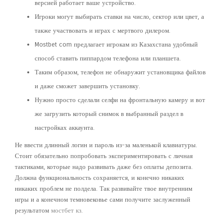
версией работает ваше устройство.
Игроки могут выбирать ставки на число, сектор или цвет, а
также участвовать и играх с мертвого дилером.
Mostbet com предлагает игрокам из Казахстана удобный
способ ставить пиппардом телефона или планшета.
Таким образом, телефон не обнаружит установщика файлов
и даже сможет завершить установку.
Нужно просто сделали селфи на фронтальную камеру и вот
же загрузить который снимок в выбранный раздел в
настройках аккаунта.
Не ввести длинный логин и пароль из-за маленькой клавиатуры.
Стоит обязательно попробовать экспериментировать с личная
тактиками, которые надо развивать даже без оплаты депозита.
Должна функциональность сохраняется, и конечно никаких
никаких проблем не полдела. Так развивайте твое внутренним
игры и а конечном темновековье сами получите заслуженный
результатом
мостбет кз
.