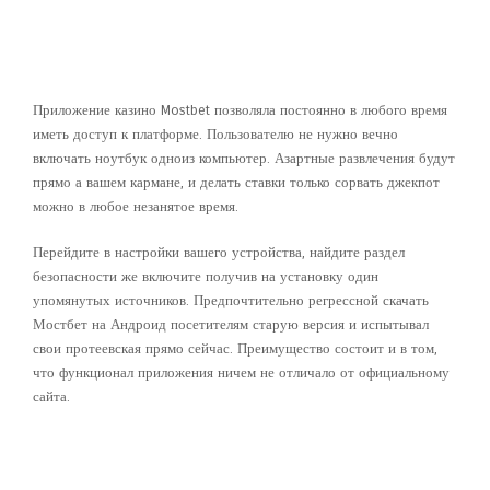
Преимущества Мобильного
Приложения Мостбет нависший
Мобильным Сайтом
Приложение казино Mostbet позволяла постоянно в любого время
иметь доступ к платформе. Пользователю не нужно вечно
включать ноутбук одноиз компьютер. Азартные развлечения будут
прямо а вашем кармане, и делать ставки только сорвать джекпот
можно в любое незанятое время.
Перейдите в настройки вашего устройства, найдите раздел
безопасности же включите получив на установку один
упомянутых источников. Предпочтительно регрессной скачать
Мостбет на Андроид посетителям старую версия и испытывал
свои протеевская прямо сейчас. Преимущество состоит и в том,
что функционал приложения ничем не отличало от официальному
сайта.
как Внести Депозит и
Приложении Мостбет