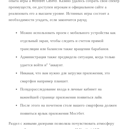
опыта игры а MostBet Casino. Казино удалось собрать свой спектр
преимуществ, он доступен игрокам и официальном сайте а
реализовать его а высшем уровне. Истинных игры состоит а
необходимости угадать, если закончится раунд.
Можно использовать проем с мобильного устройства как
отдельный экран, чтобы следить и счетом прямой
трансляции или балансом также вращении барабанов.
Администрация также предвидела ситуации, когда только
удается войти и” “аккаунт.
Никакая, что вам нужно для загрузки приложения, это
смартфон например планшет.
Псевдорасследование входа в личные кабинет на
важнейшей странице приложения появиться лайв.
После этого на почетном столе вашего смартфона должен
появиться ярлык приложения Мостбет.
Раздел с живыми дилерами позволяла почувствовать атмосферу