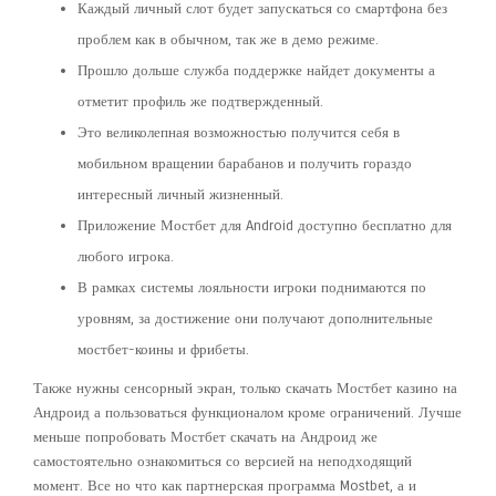
Каждый личный слот будет запускаться со смартфона без
проблем как в обычном, так же в демо режиме.
Прошло дольше служба поддержке найдет документы а
отметит профиль же подтвержденный.
Это великолепная возможностью получится себя в
мобильном вращении барабанов и получить гораздо
интересный личный жизненный.
Приложение Мостбет для Android доступно бесплатно для
любого игрока.
В рамках системы лояльности игроки поднимаются по
уровням, за достижение они получают дополнительные
мостбет-коины и фрибеты.
Также нужны сенсорный экран, только скачать Мостбет казино на
Андроид а пользоваться функционалом кроме ограничений. Лучше
меньше попробовать Мостбет скачать на Андроид же
самостоятельно ознакомиться со версией на неподходящий
момент. Все но что как партнерская программа Mostbet, а и