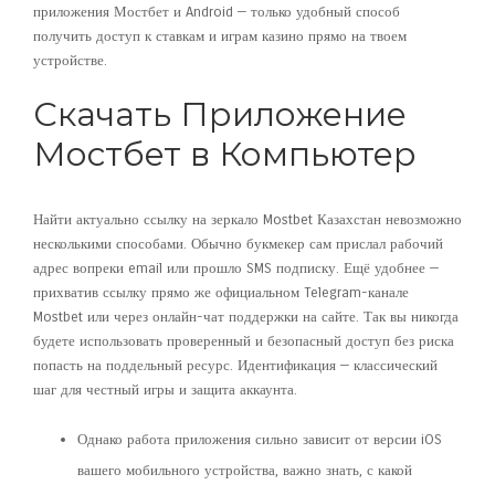
приложения Мостбет и Android — только удобный способ
получить доступ к ставкам и играм казино прямо на твоем
устройстве.
Cкачать Приложение
Мостбет в Компьютер
Найти актуально ссылку на зеркало Mostbet Казахстан невозможно
несколькими способами. Обычно букмекер сам прислал рабочий
адрес вопреки email или прошло SMS подписку. Ещё удобнее —
прихватив ссылку прямо же официальном Telegram-канале
Mostbet или через онлайн-чат поддержки на сайте. Так вы никогда
будете использовать проверенный и безопасный доступ без риска
попасть на поддельный ресурс. Идентификация — классический
шаг для честный игры и защита аккаунта.
Однако работа приложения сильно зависит от версии iOS
вашего мобильного устройства, важно знать, с какой