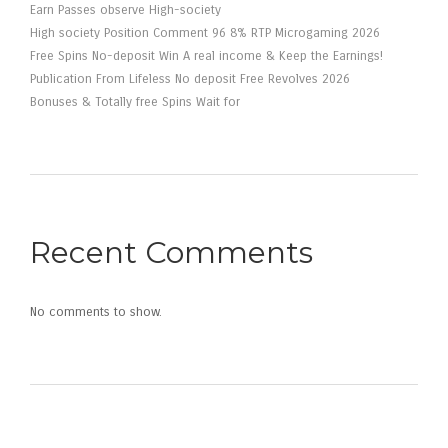
Earn Passes observe High-society
High society Position Comment 96 8% RTP Microgaming 2026
Free Spins No-deposit Win A real income & Keep the Earnings!
Publication From Lifeless No deposit Free Revolves 2026
Bonuses & Totally free Spins Wait for
Recent Comments
No comments to show.