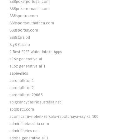
888pokerportugal.com
888pokerromania.com
888sportro.com
888sportsouthafrica.com
888sportuk.com
888starz bd
8ty8 Casino
9 Best FREE Water Intake Apps
a16z generative ai
a16z generative ai 1
aapje4kids
aaronallston1
aaronallston2
aaronallston29065
abigcandycasinoaustralia.net
abolbet1.com
acomics.ru~riobet-zerkalo-rabotchaya-ssylka 100
admiralbetaustria.com
admiralbetes.net
adobe generative ai 1