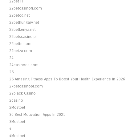
22bet IT
22betcasinofr.com
22betcd.net
22bethungary.net
22betkenya.net
22betscasino.pl
22bettn.com
22betza.com
24
24casinoca.com
25
25 Amazing Fitness Apps To Boost Your Health Experience in 2026
27betcasinobr.com
29black Casino
2casino
2Mostbet
30 Best Motivation Apps In 2025
3Mostbet
4
4Mostbet