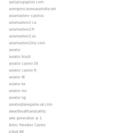
autoprogagnon.com
avengerscasinoaustralia.net
aviamasters-casinos
aviamasters2.ca
aviamasters2.fr
aviamasters2.us
aviamasters2mx.com
aviator
aviator brazil
aviator casino DE
aviator casino fr
aviator IN
aviator ke
aviator mz
aviator ng
aviatorplanegame.uk.com
awardhealthandsafety
aws generative ai 1
Aztec Paradise Casino
b1bet BR