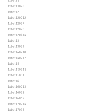
1xbet11
1xbet11026
1xbet12
1xbet120212
1xbet12027
1xbet12028
1xbet120414
1xbet13
1xbet13029
1xbet140210
1xbet140717
1xbet15
1xbet150211
1xbet15031
1xbet16
1xbet160213
1xbet16032
1xbet16062
1xbet170214
1xbet17033