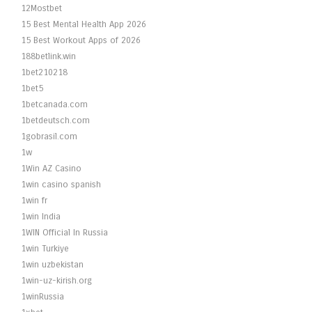
12Mostbet
15 Best Mental Health App 2026
15 Best Workout Apps of 2026
188betlink.win
1bet210218
1bet5
1betcanada.com
1betdeutsch.com
1gobrasil.com
1w
1Win AZ Casino
1win casino spanish
1win fr
1win India
1WIN Official In Russia
1win Turkiye
1win uzbekistan
1win-uz-kirish.org
1winRussia