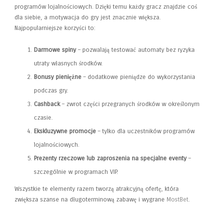
programów lojalnościowych. Dzięki temu każdy gracz znajdzie coś
dla siebie, a motywacja do gry jest znacznie większa.
Najpopularniejsze korzyści to:
Darmowe spiny
– pozwalają testować automaty bez ryzyka
utraty własnych środków.
Bonusy pieniężne
– dodatkowe pieniądze do wykorzystania
podczas gry.
Cashback
– zwrot części przegranych środków w określonym
czasie.
Ekskluzywne promocje
– tylko dla uczestników programów
lojalnościowych.
Prezenty rzeczowe lub zaproszenia na specjalne eventy
–
szczególnie w programach VIP.
Wszystkie te elementy razem tworzą atrakcyjną ofertę, która
zwiększa szanse na długoterminową zabawę i wygrane
MostBet
.