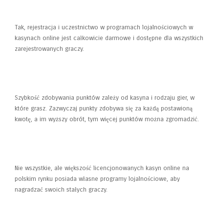
lojalnościowym jest darmowe?
Tak, rejestracja i uczestnictwo w programach lojalnościowych w
kasynach online jest całkowicie darmowe i dostępne dla wszystkich
zarejestrowanych graczy.
2. Jak szybko można zdobyć
punkty lojalnościowe?
Szybkość zdobywania punktów zależy od kasyna i rodzaju gier, w
które grasz. Zazwyczaj punkty zdobywa się za każdą postawioną
kwotę, a im wyższy obrót, tym więcej punktów można zgromadzić.
3. Czy wszystkie polskie kasyna
oferują programy lojalnościowe?
Nie wszystkie, ale większość licencjonowanych kasyn online na
polskim rynku posiada własne programy lojalnościowe, aby
nagradzać swoich stałych graczy.
4. Czy punkty lojalnościowe mają