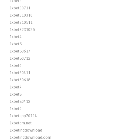
1xbet3
1xbet30711
1xbet310310
1xbet310511
1xbet3231025
1xbet4
1xbet5
1xbet50617
1xbet50712
1xbet6
1xbet60411
1xbet60618
1xbet7
1xbet8
1xbet80412
1xbet9
1xbetapp70714
1xbetcm.net
1xbetinddownload
1xbetinddownload.com