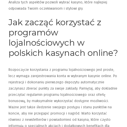
Analiza tych aspektów pozwoli wybrać kasyno, które najlepiej
odpowiada Twoim oczekiwaniom i stylowi gry.
Jak zacząć korzystać z
programów
lojalnościowych w
polskich kasynach online?
Rozpoczęcie korzystania z programu lojalnościowego jest proste,
lecz wymaga zarejestrowania konta w wybranym kasynie online. Po
rejestracji i dokonaniu pierwszego depozytu automatycznie
zaczynasz zbierać punkty za swoje zakłady. Pamiętaj, aby dokładnie
przeczytać regulamin programu lojalnościowego oraz ofertę
bonusową, by maksymalnie wykorzystać dostępne możliwości.
Ważne jest także śledzenie swojego postępu i stanu punktów na
koncie, aby nie przegapić promocji i nagród. Warto korzystać
również z newsletterów i powiadomień od kasyna, które często
informują o specjalnych akcjach i dodatkowych benefitach dla