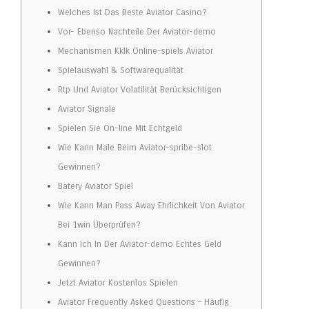
Welches Ist Das Beste Aviator Casino?
Vor- Ebenso Nachteile Der Aviator-demo
Mechanismen Kklk Online-spiels Aviator
Spielauswahl & Softwarequalität
Rtp Und Aviator Volatilität Berücksichtigen
Aviator Signale
Spielen Sie On-line Mit Echtgeld
Wie Kann Male Beim Aviator-spribe-slot
Gewinnen?
Batery Aviator Spiel
Wie Kann Man Pass Away Ehrlichkeit Von Aviator
Bei 1win Überprüfen?
Kann Ich In Der Aviator-demo Echtes Geld
Gewinnen?
Jetzt Aviator Kostenlos Spielen
Aviator Frequently Asked Questions – Häufig