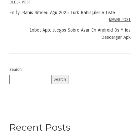
OLDER POST
Post
En İyi Bahis Siteleri Ağu 2025 Türk Bahisçilerle Liste ️
navigation
NEWER POST
1xbet App: Juegos Sobre Azar En Android Os Y Ios
Descargar Apk
Search
Search
Recent Posts