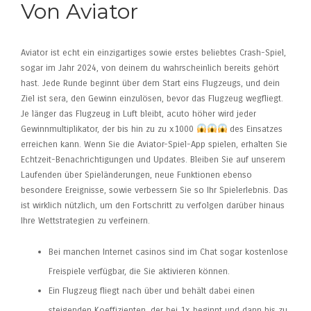
Von Aviator
Aviator ist echt ein einzigartiges sowie erstes beliebtes Crash-Spiel,
sogar im Jahr 2024, von deinem du wahrscheinlich bereits gehört
hast. Jede Runde beginnt über dem Start eins Flugzeugs, und dein
Ziel ist sera, den Gewinn einzulösen, bevor das Flugzeug wegfliegt.
Je länger das Flugzeug in Luft bleibt, acuto höher wird jeder
Gewinnmultiplikator, der bis hin zu zu x1000
des Einsatzes
erreichen kann. Wenn Sie die Aviator-Spiel-App spielen, erhalten Sie
Echtzeit-Benachrichtigungen und Updates. Bleiben Sie auf unserem
Laufenden über Spieländerungen, neue Funktionen ebenso
besondere Ereignisse, sowie verbessern Sie so Ihr Spielerlebnis. Das
ist wirklich nützlich, um den Fortschritt zu verfolgen darüber hinaus
Ihre Wettstrategien zu verfeinern.
Bei manchen Internet casinos sind im Chat sogar kostenlose
Freispiele verfügbar, die Sie aktivieren können.
Ein Flugzeug fliegt nach über und behält dabei einen
steigenden Koeffizienten, der bei 1x beginnt und dann bis zu