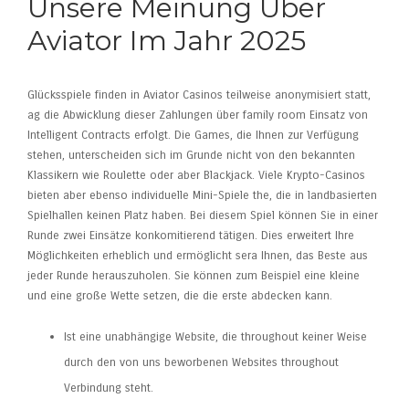
Unsere Meinung Über
Aviator Im Jahr 2025
Glücksspiele finden in Aviator Casinos teilweise anonymisiert statt,
ag die Abwicklung dieser Zahlungen über family room Einsatz von
Intelligent Contracts erfolgt. Die Games, die Ihnen zur Verfügung
stehen, unterscheiden sich im Grunde nicht von den bekannten
Klassikern wie Roulette oder aber Blackjack. Viele Krypto-Casinos
bieten aber ebenso individuelle Mini-Spiele the, die in landbasierten
Spielhallen keinen Platz haben. Bei diesem Spiel können Sie in einer
Runde zwei Einsätze konkomitierend tätigen. Dies erweitert Ihre
Möglichkeiten erheblich und ermöglicht sera Ihnen, das Beste aus
jeder Runde herauszuholen. Sie können zum Beispiel eine kleine
und eine große Wette setzen, die die erste abdecken kann.
Ist eine unabhängige Website, die throughout keiner Weise
durch den von uns beworbenen Websites throughout
Verbindung steht.