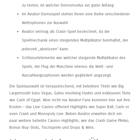
zu testen, ist welcher Demomodus ein guter Anfang.
Im Aviator-Demospiel stehen Ihnen eine Reihe verschiedener
Wettoptionen zur Auswahl.
Aviator vermag als Crash-Spiel bezeichnet, da die
Spielmechanik einen steigenden Multiplikator beinhaltet, der
jederzeit „abstürzen“ kann.
Schlüsselelemente wie welcher steigende Multiplikator des
Spiels, der Flug der Maschine ebenso die Wett- und
Auszahlungsoptionen werden gegliedert angezeigt.
Die Spielauswahl ist herausstechend, mit beliebten Titeln wie Big
Largemouth bass Vegas, Gates involving Hades und exklusiven Slots
wie Cash of Egypt. Aber nicht nur Aviator-Fans kommen hier auf ihre
Kosten – das Live-Casino offeriert Highlights wie Super Ball, Cash or
even Crash und Monopoly Live. Neben Aviator erwarten dich ein
paar weitere beliebte Casino-Highlights, wie das Crash Game Plinko,
Bonus-Buy-Slots, Tischspiele und Drops & Wins.