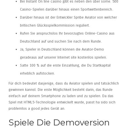
Bei Instant On line casino gibt es neben den über some. 500
Casino-Spielen darüber hinaus einen Sportwettenbereich.
Darüber hinaus ist der Entwickler Spribe Aviator von welcher
britischen Glücksspielkommission reguliert.
Rufen Sie anspruchslos Ihr bevorzugtes Online-Casino aus
Deutschland auf und suchen Sie nach dem Runde.
Ja, Spieler in Deutschland können die Aviator-Demo
geradeaus auf unserer Internet site kostenlos spielen.
Satte 100 % auf die erste Einzahlung, die Du Startkapital
erheblich aufstocken.
Für dich bedeutet dasjenige, dass du Aviator spielen und tatsächlich
gewinnen kannst. Die erste Möglichkeit besteht darin, das Runde
einfach auf deinem Smartphone zu laden und zu spielen. Da das
Spiel mit HTML5-Technologie entwickelt wurde, passt ha sido sich
problemlos a good jedes Gerät an.
Spiele Die Demoversion