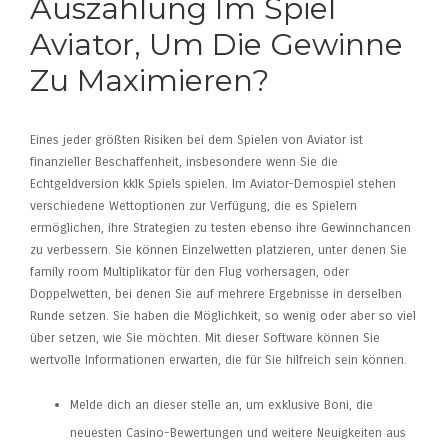
Auszahlung Im Spiel
Aviator, Um Die Gewinne
Zu Maximieren?
Eines jeder größten Risiken bei dem Spielen von Aviator ist
finanzieller Beschaffenheit, insbesondere wenn Sie die
Echtgeldversion kklk Spiels spielen. Im Aviator-Demospiel stehen
verschiedene Wettoptionen zur Verfügung, die es Spielern
ermöglichen, ihre Strategien zu testen ebenso ihre Gewinnchancen
zu verbessern. Sie können Einzelwetten platzieren, unter denen Sie
family room Multiplikator für den Flug vorhersagen, oder
Doppelwetten, bei denen Sie auf mehrere Ergebnisse in derselben
Runde setzen. Sie haben die Möglichkeit, so wenig oder aber so viel
über setzen, wie Sie möchten. Mit dieser Software können Sie
wertvolle Informationen erwarten, die für Sie hilfreich sein können.
Melde dich an dieser stelle an, um exklusive Boni, die
neuesten Casino-Bewertungen und weitere Neuigkeiten aus