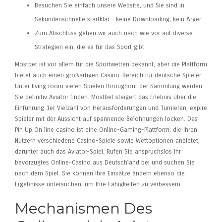
Besuchen Sie einfach unsere Website, und Sie sind in
Sekundenschnelle startklar – keine Downloading, kein Ärger.
Zum Abschluss gehen wir auch nach wie vor auf diverse
Strategien ein, die es für das Sport gibt.
Mostbet ist vor allem für die Sportwetten bekannt, aber die Plattform
bietet auch einen großartigen Casino-Bereich für deutsche Spieler.
Unter living room vielen Spielen throughout der Sammlung werden
Sie definitiv Aviator finden. Mostbet steigert das Erlebnis über die
Einführung 1er Vielzahl von Herausforderungen und Turnieren, expire
Spieler mit der Aussicht auf spannende Belohnungen locken. Das
Pin Up On line casino ist eine Online-Gaming-Plattform, die ihren
Nutzern verschiedene Casino-Spiele sowie Wettoptionen anbietet,
darunter auch das Aviator-Spiel. Rufen Sie anspruchslos Ihr
bevorzugtes Online-Casino aus Deutschland bei und suchen Sie
nach dem Spiel. Sie können Ihre Einsätze ändern ebenso die
Ergebnisse untersuchen, um Ihre Fähigkeiten zu verbessern.
Mechanismen Des