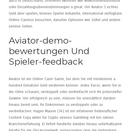
auch in Deutschland, offerieren Aktionen wie Willkommensbonusse
oder Einzahlungsübereinstimmungen a great. Um Aviator 1 echtes
Geld über spielen, können Spieler bekannte, international verfügbare
Online-Casinos besuchen, darunter Optionen wie 1xBet und andere
seriöse Seiten.
Aviator-demo-
bewertungen Und
Spieler-feedback
Aviator ist ein Online-Cash-Game, bei dem Sie mit mindestens a
hundred Einsätzen Geld verdienen können. Jedes Vacio, wenn Sie in
die röhre schauen, verdoppelt oder verdreifacht sich Ihr potenzieller
Gewinn. Um erfolgreich zu sein, müssen Sie unersättlich darüber
hinaus bereit sein, Ihr Einkommen zu verdoppeln oder zu
verdreifachen. Hagen Maurer (34) ist ein erfahrener freiberuflicher
Content Copy writer für Crypto ebenso Gambling mit ten Jahren
Branchenerfahrung. Er liefert fundierte darüber hinaus unterhaltsame
Inhalte für die Glücksspielwelt, insbesondere über die Verbindung