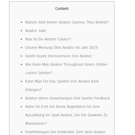
Content
Warum Sind Immer Aviator Casinos Thus Beliebt?
Aviator 1win
Was Ist Ein Aviator Casino?
Unsere Meinung Über Aviator Im Jahr 2025
Spiele Expire Demoversion Von Aviator
Wie Kann Man Aviator Throughout Einem Online-
casino Spielen?
Kann Man Für Das Spielen Von Aviator Boni
Erlangen?
Aviator-demo-bewertungen Und Spieler-feedback
Wann Ist Echt Der Beste Augenblick Für Eine
Auszahlung Im Spiel Aviator, Um Die Gewinne Zu
Maximieren?
Empfehlungen Der Entwickler Zum Spiel Aviator