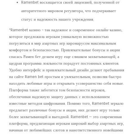
Ramenbet восхищается своей лицензией, полученной от
авторитетного мировом регулятора, что подчеркивает
статус и надежность нашего учреждения.
“Ramenbet казино – так надежное и современное онлайн-казино,
которое предложила игрокам уникальную возможностью
погрузиться в мир азартных игр киромарусом максимальным
комфортом и безопасностью. Привлекательные бонусы и акции
спасась Рамен бет делаем игру еще слишком захватывающей, а
щедрая программа лояльности порадует постоянных клиентов.
Удобно интерфейс и привлекательный дизайн делают пребывания
на сайте Ramen bet простым и увлекательным, позволяя быстро
находить любимые игры и открывать усовершенство себя новые.
Платформа также заботится том безопасности игроков,
обеспечивая надежную защиту данных с использованием
известные методов шифрования. Помимо того, Ramenbet зеркало
предлагает различные бонусы и акции, них делают игру только
более захватывающей и выгодной. Ramenbet — это современная
платформа, предлагающая игрокам широкий выбор азартных игр,
начиная от любимейших слотов и наиответственного новейшими