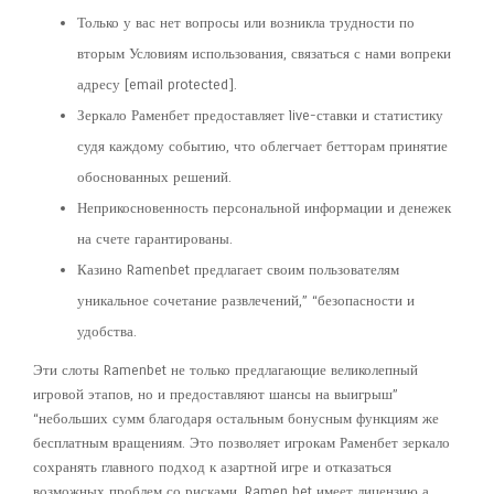
Только у вас нет вопросы или возникла трудности по
вторым Условиям использования, связаться с нами вопреки
адресу [email protected].
Зеркало Раменбет предоставляет live-ставки и статистику
судя каждому событию, что облегчает бетторам принятие
обоснованных решений.
Неприкосновенность персональной информации и денежек
на счете гарантированы.
Казино Ramenbet предлагает своим пользователям
уникальное сочетание развлечений,” “безопасности и
удобства.
Эти слоты Ramenbet не только предлагающие великолепный
игровой этапов, но и предоставляют шансы на выигрыш”
“небольших сумм благодаря остальным бонусным функциям же
бесплатным вращениям. Это позволяет игрокам Раменбет зеркало
сохранять главного подход к азартной игре и отказаться
возможных проблем со рисками. Ramen bet имеет лицензию а