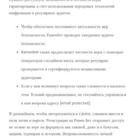
гарантированы а счет использования передовых технологий
шифрования и регулярных аудитов.
Чтобы обеспечить постоянного актуальность мер
безопасности, Раменбет проводит ежедневно аудиты
безопасности.
Ramenbet также предполагает честность игры с помощью
генераторов случайном чисел, которые регулярно
проверяются и сертифицируются независимыми
аудиторами.
Если у вам возникнут вопросы также сложности в касалось
этих Условий предназначенных, не стесняйтесь управляться
к нам вопреки адресу [email protected].
В дальнейшем, чтобы авторизоваться в casino, слишком ввести в
поля логин и пароль. Регистрация на Рамен Бет открывает доступ
не только ко игре на фарцануть как таковой, даже и к бонусам,
акциям, турнирам и лотереям. Неприкосновенность личной