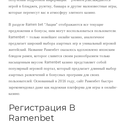
игрой в блэкджек, рулетку, баккара и другие малоизвестные игры,
которые перенесут вас в атмосферу элитного казино.
В разделе Ramen bet “Акции” отображаются все текущие
предложения и бонусы, ним могут воспользоваться пользователи.
Ramenbet — только новейшее онлайн-казино, аналогичное
предлагает широкий выбора азартных игр и уникальный игровой
житейский. Название Раменбет оказалось вдохновлено японским
блюдом рамен, которое славится своим разнообразием только
насыщенным вкусом. Ramenbet казино представляет собой
популярный игровой портал, который предлагает длинный выбор
азартных развлечений и бонусных программ для своих
пользователей. Основанный в 2016 году, сайт Раменбет быстро
зарекомендовал даже как надежная платформа для игры в онлайн-
казино.
Регистрация В
Ramenbet