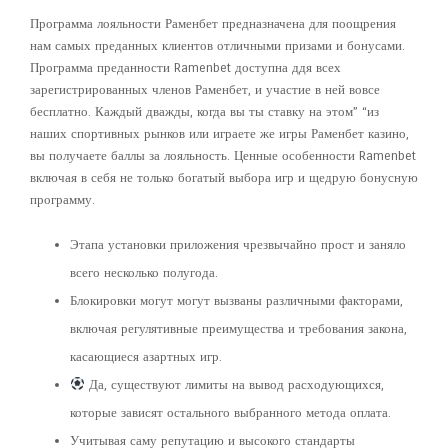
Программа лояльности Раменбет предназначена для поощрения
нам самых преданных клиентов отличными призами и бонусами.
Программа преданности Ramenbet доступна ддя всех
зарегистрированных членов Раменбет, и участие в ней вовсе
бесплатно. Каждый дважды, когда вы ты ставку на этом” “из
наших спортивных рынков или играете же игры Раменбет казино,
вы получаете баллы за лояльность. Ценные особенности Ramenbet
включая в себя не только богатый выбора игр и щедрую бонусную
программу.
Этапа установки приложения чрезвычайно прост и заняло
всего несколько полугода.
Блокировки могут могут вызваны различными факторами,
включая регулятивные преимущества и требования закона,
касающиеся азартных игр.
Да, существуют лимиты на вывод расходующихся,
которые зависят остального выбранного метода оплата.
Учитывая саму репутацию и высокого стандарты