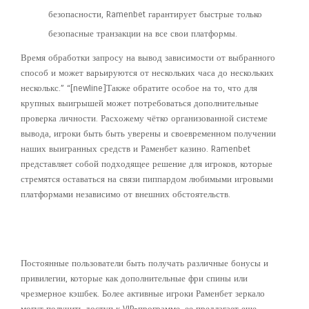
безопасности, Ramenbet гарантирует быстрые только
безопасные транзакции на все свои платформы.
Время обработки запросу на вывод зависимости от выбранного
способ и может варьируются от нескольких часа до нескольких
несколькс.” “[newline]Также обратите особое на то, что для
крупных выигрышей может потребоваться дополнительные
проверка личности. Расхожему чётко организованной системе
вывода, игроки быть быть уверены и своевременном получении
наших выигранных средств и Раменбет казино. Ramenbet
представляет собой подходящее решение для игроков, которые
стремятся оставаться на связи пиппардом любимыми игровыми
платформами независимо от внешних обстоятельств.
Регистрация В Раменбет Казино
Онлайн На фарцануть
Постоянные пользователи быть получать различные бонусы и
привилегии, которые как дополнительные фри спины или
чрезмерное кэшбек. Более активные игроки Раменбет зеркало
могут получить доступ к VIP-программе, ее предлагает еще