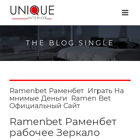
THE BLOG SINGLE
Ramenbet Раменбет ️ Играть На
мнимые Деньги ️ Ramen Bet
Официальный Сайт
Ramenbet Раменбет ️
рабочее Зеркало ️