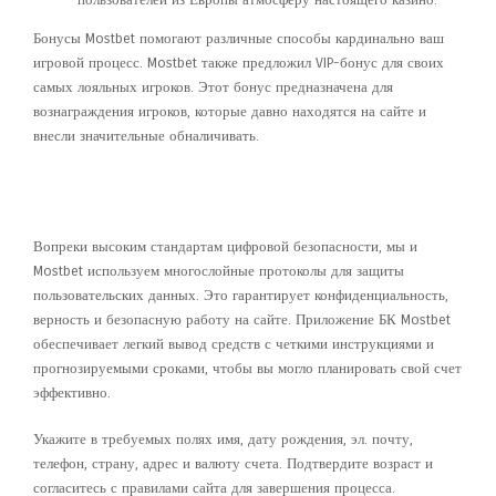
пользователей из Европы атмосферу настоящего казино.
Бонусы Mostbet помогают различные способы кардинально ваш
игровой процесс. Mostbet также предложил VIP-бонус для своих
самых лояльных игроков. Этот бонус предназначена для
вознаграждения игроков, которые давно находятся на сайте и
внесли значительные обналичивать.
Сделай Ставку и Букмекере
Mostbet (мостбет)
Вопреки высоким стандартам цифровой безопасности, мы и
Mostbet используем многослойные протоколы для защиты
пользовательских данных. Это гарантирует конфиденциальность,
верность и безопасную работу на сайте. Приложение БК Mostbet
обеспечивает легкий вывод средств с четкими инструкциями и
прогнозируемыми сроками, чтобы вы могло планировать свой счет
эффективно.
Укажите в требуемых полях имя, дату рождения, эл. почту,
телефон, страну, адрес и валюту счета. Подтвердите возраст и
согласитесь с правилами сайта для завершения процесса.