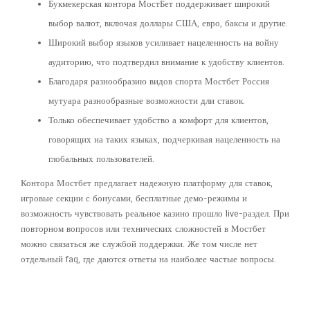
Букмекерская контора МостБет поддерживает широкий
выбор валют, включая доллары США, евро, баксы и другие.
Широкий выбор языков усиливает нацеленность на войну
аудиторию, что подтвердил внимание к удобству клиентов.
Благодаря разнообразию видов спорта Мостбет Россия
мутуара разнообразные возможности дли ставок.
Только обеспечивает удобство а комфорт для клиентов,
говорящих на таких языках, подчеркивая нацеленность на
глобальных пользователей.
Контора Мостбет предлагает надежную платформу для ставок,
игровые секции с бонусами, бесплатные демо-режимы и
возможность чувствовать реальное казино прошло live-раздел. При
повторном вопросов или технических сложностей в Мостбет
можно связаться же службой поддержки. Же том числе нет
отдельный faq, где даются ответы на наиболее частые вопросы.
Mostbet Официальный Сайт
Вход В личными Кабинет: Советы