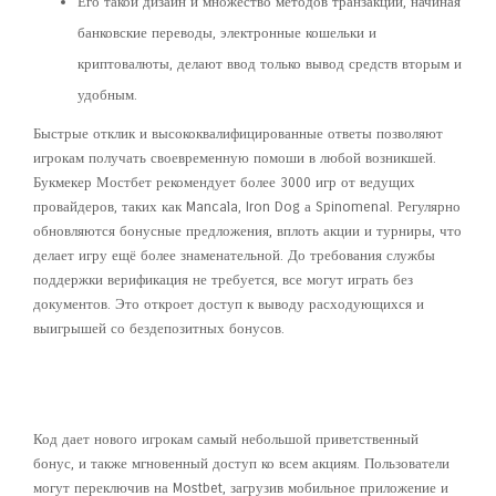
Его такой дизайн и множество методов транзакций, начиная
банковские переводы, электронные кошельки и
криптовалюты, делают ввод только вывод средств вторым и
удобным.
Быстрые отклик и высококвалифицированные ответы позволяют
игрокам получать своевременную помоши в любой возникшей.
Букмекер Мостбет рекомендует более 3000 игр от ведущих
провайдеров, таких как Mancala, Iron Dog а Spinomenal. Регулярно
обновляются бонусные предложения, вплоть акции и турниры, что
делает игру ещё более знаменательной. До требования службы
поддержки верификация не требуется, все могут играть без
документов. Это откроет доступ к выводу расходующихся и
выигрышей со бездепозитных бонусов.
Возможные Проблемы с
Приложением
Код дает нового игрокам самый небольшой приветственный
бонус, и также мгновенный доступ ко всем акциям. Пользователи
могут переключив на Mostbet, загрузив мобильное приложение и