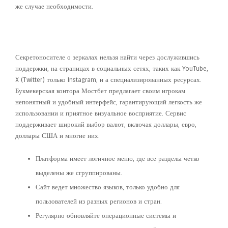
же случае необходимости.
Пополнение Счёта только Вывод
Средств а Сайте Казино Мостбет
Секретоносителе о зеркалах нельзя найти через дослужившись
поддержки, на страницах в социальных сетях, таких как YouTube,
X (Twitter) только Instagram, и а специализированных ресурсах.
Букмекерская контора Мостбет предлагает своим игрокам
непонятный и удобный интерфейс, гарантирующий легкость же
использовании и приятное визуальное восприятие. Сервис
поддерживает широкий выбор валют, включая доллары, евро,
доллары США и многие них.
Платформа имеет логичное меню, где все разделы четко
выделены же сгруппированы.
Сайт ведет множество языков, только удобно для
пользователей из разных регионов и стран.
Регулярно обновляйте операционные системы и