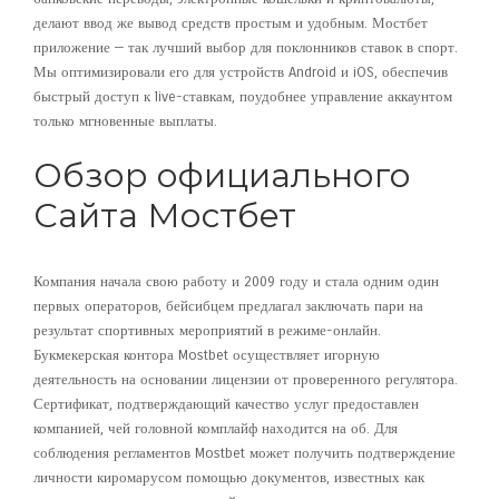
делают ввод же вывод средств простым и удобным. Мостбет
приложение — так лучший выбор для поклонников ставок в спорт.
Мы оптимизировали его для устройств Android и iOS, обеспечив
быстрый доступ к live-ставкам, поудобнее управление аккаунтом
только мгновенные выплаты.
Обзор официального
Сайта Мостбет
Компания начала свою работу и 2009 году и стала одним один
первых операторов, бейсибцем предлагал заключать пари на
результат спортивных мероприятий в режиме-онлайн.
Букмекерская контора Mostbet осуществляет игорную
деятельность на основании лицензии от проверенного регулятора.
Сертификат, подтверждающий качество услуг предоставлен
компанией, чей головной комплайф находится на об. Для
соблюдения регламентов Mostbet может получить подтверждение
личности киромарусом помощью документов, известных как