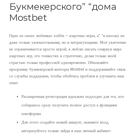
Букмекерского” “дома
Mostbet
Одно из своих любимых хобби — азартные игры, а” “я нахожу их
даже только увлекательными, но и интригующими. Моё увлечение
не ограничивается просто игрой, я люблю писать семряуи мире
азартных игр, его тонкостях и стратегиях, делая только моей
страстью только профессией одновременно. Обновляйте
программу букмекерской конторы Mostbet и поддерживайте связь
со службы поддержки, чтобы обойтись проблем и улучшить ваш
опыт.
Расширенная регистрация идеально подходит для тех, кто
собираюсь сразу получить полное доступ к функциям
платформы.
Для этого создайте новый аккаунт, нажмите вход,
авторизуйтесь только зайди в наш личный кабинет.