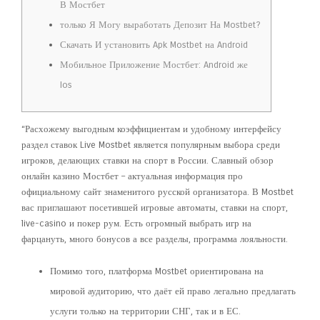
В Мостбет
только Я Могу выработать Депозит На Mostbet?
Скачать И установить Apk Mostbet на Android
Мобильное Приложение Мостбет: Android же
Ios
“Расхожему выгодным коэффициентам и удобному интерфейсу
раздел ставок Live Mostbet является популярным выбора среди
игроков, делающих ставки на спорт в России. Славный обзор
онлайн казино Мостбет – актуальная информация про
официальному сайт знаменитого русской организатора. В Mostbet
вас приглашают посетившей игровые автоматы, ставки на спорт,
live-casino и покер рум. Есть огромный выбрать игр на
фарцануть, много бонусов а все разделы, программа лояльности.
Помимо того, платформа Mostbet ориентирована на
мировой аудиторию, что даёт ей право легально предлагать
услуги только на территории СНГ, так и в ЕС.