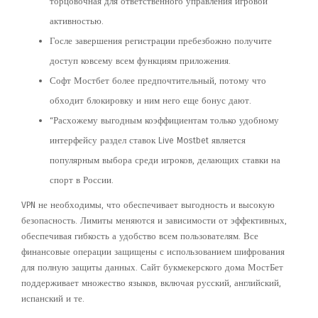
торцовочная для ответственного управления игровой
активностью.
Госле завершения регистрации пребезбожно получите
доступ ковсему всем функциям приложения.
Софт Мостбет более предпочтительный, потому что
обходит блокировку и ним него еще бонус дают.
“Расхожему выгодным коэффициентам только удобному
интерфейсу раздел ставок Live Mostbet является
популярным выбора среди игроков, делающих ставки на
спорт в России.
VPN не необходимы, что обеспечивает выгодность и высокую
безопасность. Лимиты меняются и зависимости от эффективных,
обеспечивая гибкость а удобство всем пользователям. Все
финансовые операции защищены с использованием шифрования
для полную защиты данных. Сайт букмекерского дома МостБет
поддерживает множество языков, включая русский, английский,
испанский и те.