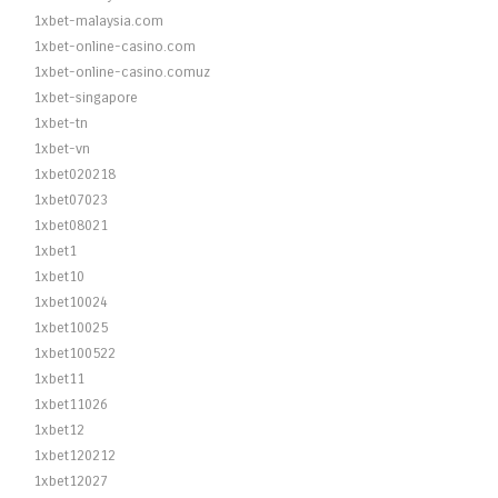
1xbet-malaysia.com
1xbet-online-casino.com
1xbet-online-casino.comuz
1xbet-singapore
1xbet-tn
1xbet-vn
1xbet020218
1xbet07023
1xbet08021
1xbet1
1xbet10
1xbet10024
1xbet10025
1xbet100522
1xbet11
1xbet11026
1xbet12
1xbet120212
1xbet12027