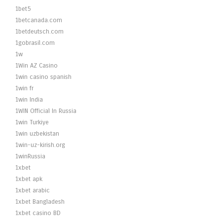
1bet5
1betcanada.com
1betdeutsch.com
1gobrasil.com
1w
1Win AZ Casino
1win casino spanish
1win fr
1win India
1WIN Official In Russia
1win Turkiye
1win uzbekistan
1win-uz-kirish.org
1winRussia
1xbet
1xbet apk
1xbet arabic
1xbet Bangladesh
1xbet casino BD