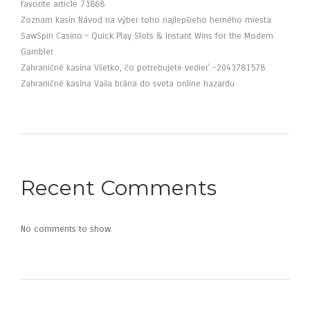
favorite article 71868
Zoznam kasín Návod na výber toho najlepšieho herného miesta
SawSpin Casino – Quick Play Slots & Instant Wins for the Modern
Gambler
Zahraničné kasína Všetko, čo potrebujete vedieť -2043781578
Zahraničné kasína Vaša brána do sveta online hazardu
Recent Comments
No comments to show.