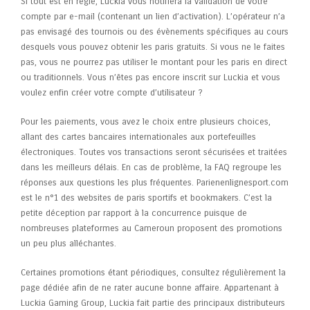
Si tout est en règle, Luckia vous notifiera la validation de votre
compte par e-mail (contenant un lien d’activation). L’opérateur n’a
pas envisagé des tournois ou des évènements spécifiques au cours
desquels vous pouvez obtenir les paris gratuits. Si vous ne le faites
pas, vous ne pourrez pas utiliser le montant pour les paris en direct
ou traditionnels. Vous n’êtes pas encore inscrit sur Luckia et vous
voulez enfin créer votre compte d’utilisateur ?
Pour les paiements, vous avez le choix entre plusieurs choices,
allant des cartes bancaires internationales aux portefeuilles
électroniques. Toutes vos transactions seront sécurisées et traitées
dans les meilleurs délais. En cas de problème, la FAQ regroupe les
réponses aux questions les plus fréquentes. Parienenlignesport.com
est le n°1 des websites de paris sportifs et bookmakers. C’est la
petite déception par rapport à la concurrence puisque de
nombreuses plateformes au Cameroun proposent des promotions
un peu plus alléchantes.
Certaines promotions étant périodiques, consultez régulièrement la
page dédiée afin de ne rater aucune bonne affaire. Appartenant à
Luckia Gaming Group, Luckia fait partie des principaux distributeurs