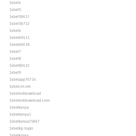
1xbet4
1xbet5
1xbet50617
1xbet50712
1xbet6
1xbet60411
1xbet60618
1xbet7
1xbet8
1xbet80412
1xbet9
1xbetapp70714
1xbetcm.net
1xbetinddownload
1xbetinddownload.com
1xbetkenya
1xbetkenya1
1xbetkenya25067
1xbetkg-login
1xbetkorea