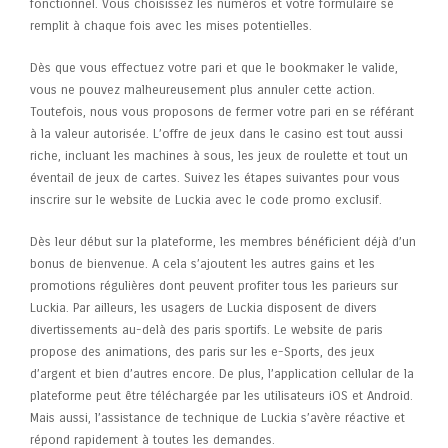
fonctionnel. Vous choisissez les numéros et votre formulaire se
remplit à chaque fois avec les mises potentielles.
Dès que vous effectuez votre pari et que le bookmaker le valide,
vous ne pouvez malheureusement plus annuler cette action.
Toutefois, nous vous proposons de fermer votre pari en se référant
à la valeur autorisée. L’offre de jeux dans le casino est tout aussi
riche, incluant les machines à sous, les jeux de roulette et tout un
éventail de jeux de cartes. Suivez les étapes suivantes pour vous
inscrire sur le website de Luckia avec le code promo exclusif.
Dès leur début sur la plateforme, les membres bénéficient déjà d’un
bonus de bienvenue. A cela s’ajoutent les autres gains et les
promotions régulières dont peuvent profiter tous les parieurs sur
Luckia. Par ailleurs, les usagers de Luckia disposent de divers
divertissements au-delà des paris sportifs. Le website de paris
propose des animations, des paris sur les e-Sports, des jeux
d’argent et bien d’autres encore. De plus, l’application cellular de la
plateforme peut être téléchargée par les utilisateurs iOS et Android.
Mais aussi, l’assistance de technique de Luckia s’avère réactive et
répond rapidement à toutes les demandes.