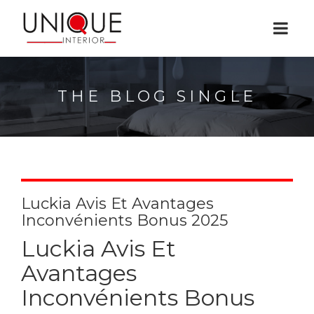
THE BLOG SINGLE
Luckia Avis Et Avantages
Inconvénients Bonus 2025
Luckia Avis Et
Avantages
Inconvénients Bonus