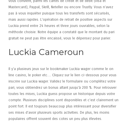
vous convient, parmi les cartes de crédit et de débit (Visa et
Mastercard), Paypal, Skrill, Neteller ou encore Trustly. Vous n’avez
pas à vous inquiéter puisque tous les transferts sont sécurisés,
mais aussi rapides. L’opération de retrait de positive aspects sur
Luckia prend entre 24 heures et three jours ouvrables, selon la
méthode choisie. Notre équipe a constaté que le montant du pari
gratuit ne peut pas être encaissé, vous le dépensez pour parier.
Luckia Cameroun
Il y’a plusieurs jeux sur le bookmaker Luckia wager comme le on
line casino, le poker etc… Cliquez sur le lien ci-dessous pour vous
inscrire sur Luckia wager. Validez le formulaire ou complétez votre
pari, vous obtiendrez un bonus allant jusqu’à 200 %. Pour retrouver
toutes les mises, Luckia guess propose un historique depuis votre
compte. Plusieurs disciplines sont disponibles et c’est clairement un
point fort. Il est toujours beaucoup plus intéressant pour diversifier
ses mises d’avoir plusieurs sports activities. De plus, les moins
populaires offrent souvent des cotes un peu plus élevées.