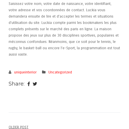
Saisissez votre nom, votre date de naissance, votre identifiant,
votre adresse et vos coordonnées de contact. Luckia vous
demandera ensuite de lire et d’accepter les termes et situations
d’utilisation du site. Luckia compte parmi les bookmakers les plus
complets présents sur le marché des paris en ligne. La maison
propose des jeux sur plus de 30 disciplines sportives, populaires et
méconnus confondues. Néanmoins, que ce soit pour le tennis, le
rugby, le basket-ball ou encore l’e-Sport, la programmation est tout
aussi vaste.
uniqueinterior
Uncategorized
Share:
OLDER POST