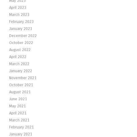
May 2023
April 2023
March 2023
February 2023
January 2023
December 2022
October 2022
August 2022
April 2022
March 2022
January 2022
November 2021
October 2021
August 2021
June 2021
May 2021
April 2021
March 2021
February 2021
January 2021