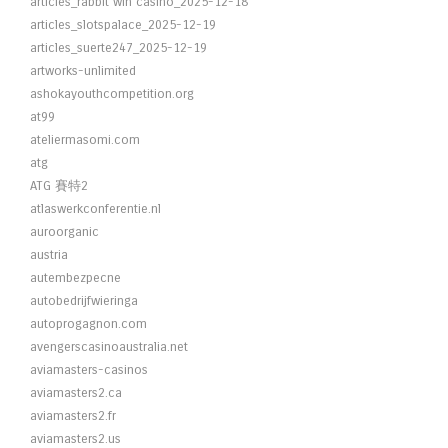
articles_rabbit win casino_2025-12-18
articles_slotspalace_2025-12-19
articles_suerte247_2025-12-19
artworks-unlimited
ashokayouthcompetition.org
at99
ateliermasomi.com
atg
ATG 賽特2
atlaswerkconferentie.nl
auroorganic
austria
autembezpecne
autobedrijfwieringa
autoprogagnon.com
avengerscasinoaustralia.net
aviamasters-casinos
aviamasters2.ca
aviamasters2.fr
aviamasters2.us