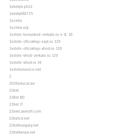
1xbetph.ph22
1xbetpt80715
1xcinta
1xcinta.org
1xslots-bonuskod-zerkalo.ru 4-8, 10
1xslots-oficialnyy-sayt.ru 120
1xslots-oficialnyy-vhod.ru 120
1xslots-vhod-zerkalo.ru 120
1xslots-vhod.ru 36
1xslotsmexico.net
2
2020educacao
22bet
22Bet BD
22bet IT
22betcasinofr.com
22betcd.net
22bethungary.net
22betkenya.net