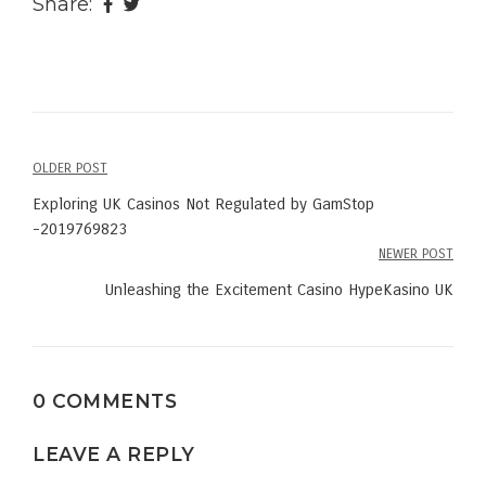
Share:
OLDER POST
Post
Exploring UK Casinos Not Regulated by GamStop
navigation
-2019769823
NEWER POST
Unleashing the Excitement Casino HypeKasino UK
0 COMMENTS
LEAVE A REPLY