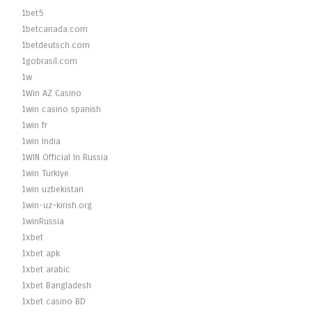
1bet5
1betcanada.com
1betdeutsch.com
1gobrasil.com
1w
1Win AZ Casino
1win casino spanish
1win fr
1win India
1WIN Official In Russia
1win Turkiye
1win uzbekistan
1win-uz-kirish.org
1winRussia
1xbet
1xbet apk
1xbet arabic
1xbet Bangladesh
1xbet casino BD