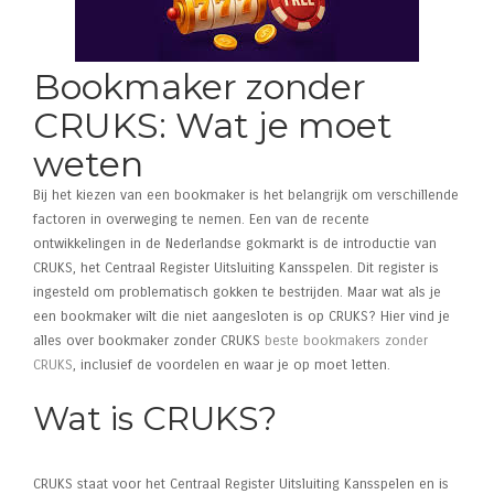
Bookmaker zonder
CRUKS: Wat je moet
weten
Bij het kiezen van een bookmaker is het belangrijk om verschillende
factoren in overweging te nemen. Een van de recente
ontwikkelingen in de Nederlandse gokmarkt is de introductie van
CRUKS, het Centraal Register Uitsluiting Kansspelen. Dit register is
ingesteld om problematisch gokken te bestrijden. Maar wat als je
een bookmaker wilt die niet aangesloten is op CRUKS? Hier vind je
alles over bookmaker zonder CRUKS
beste bookmakers zonder
CRUKS
, inclusief de voordelen en waar je op moet letten.
Wat is CRUKS?
CRUKS staat voor het Centraal Register Uitsluiting Kansspelen en is