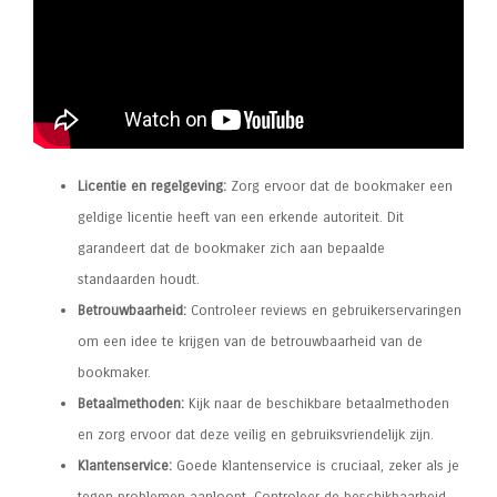
Licentie en regelgeving:
Zorg ervoor dat de bookmaker een
geldige licentie heeft van een erkende autoriteit. Dit
garandeert dat de bookmaker zich aan bepaalde
standaarden houdt.
Betrouwbaarheid:
Controleer reviews en gebruikerservaringen
om een idee te krijgen van de betrouwbaarheid van de
bookmaker.
Betaalmethoden:
Kijk naar de beschikbare betaalmethoden
en zorg ervoor dat deze veilig en gebruiksvriendelijk zijn.
Klantenservice:
Goede klantenservice is cruciaal, zeker als je